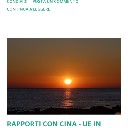
CONDIVIDI
POSTA UN COMMENTO
sovranità nazionale[...] gli Stati europei sono troppo piccoli
CONTINUA A LEGGERE
per garantire ai loro popoli la necessaria prosperità e lo
sviluppo sociale. Le nazioni europee dovranno riunirsi in
una federazione .» Testo integrale Dichiarazione di
Scuman - 9 maggio 1950 La pace mondiale non potrà
essere salvaguardata se non con sforzi creativi,
proporzionali ai pericoli che la minacciano. Il contributo
che un'Europa organizzata e vitale può apportare alla
civiltà è indispensabile per il mantenimento di relazioni
pacifiche. La Francia, facendosi da oltre vent'anni
antesignana di un'Europa unita, ha sempre avuto per
obiettivo essenziale di servire la pace. L'Europa non è stata
...
RAPPORTI CON CINA - UE IN