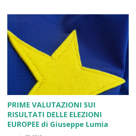
L’UNIONE EUROPEA.. Siamo fuori gioco sul primo punto e
subalterni alla UE sul secondo. Sul primo dobbiamo entrare
in gioco con una proposta di nomine sicuramente di alto
profilo ma legate alla “progettualità radicale” di avviare la
Fase Costituente degli Stati Uniti d’Europa. Sul secondo
chiedendo, da un punto di vista progressista, una
rivisitazione del “Fiscal Compact”. Non illudiamoci: il
problema esiste se vogliamo rompere gli indugi e puntare
realmente alla crescita del 3 per cento del PIL che ci
consentirebbe di creare lavoro produttivo e sviluppo
sostenibile abba...
PRIME VALUTAZIONI SUI
RISULTATI DELLE ELEZIONI
EUROPEE di Giuseppe Lumia