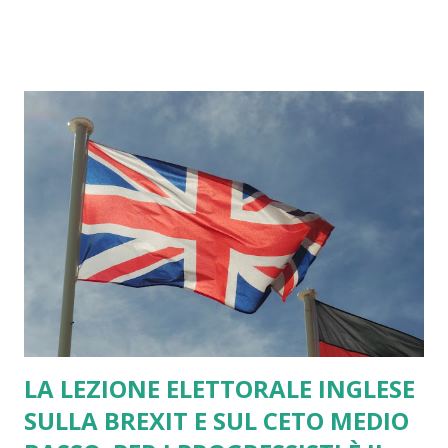
austera, senza far nulla. Cari lettori, vi pare un
comportamento normale lasciar andar via una figlia così
con una tal freddezza? A me no sinceramente. Al contempo
la figlia indipendente si rende conto dei rischi dello star
lontano da casa? Fuori casa i pericoli incombono e si può
rimaner soli. Se consideriamo la UE la mamma rigida ed
austera e la Gran Bretagna la figlia indipendente abbiamo la
Brexit. La domanda che mi pongo è come può la UE non far
nulla per trattenere la Gran Bretagna. Siamo alla follia. La
Gran Bretagna andando fuori rischia di trasformarsi in
piccola Bretagna come gi...
LA LEZIONE ELETTORALE INGLESE
SULLA BREXIT E SUL CETO MEDIO