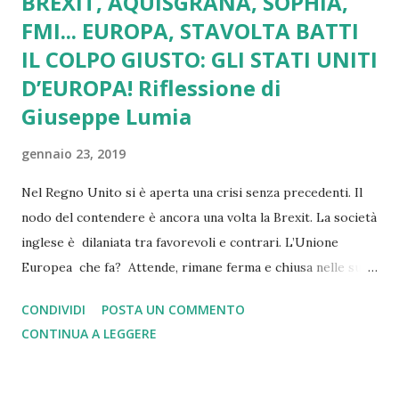
BREXIT, AQUISGRANA, SOPHIA,
FMI... EUROPA, STAVOLTA BATTI
IL COLPO GIUSTO: GLI STATI UNITI
D’EUROPA! Riflessione di
Giuseppe Lumia
gennaio 23, 2019
Nel Regno Unito si è aperta una crisi senza precedenti. Il
nodo del contendere è ancora una volta la Brexit. La società
inglese è dilaniata tra favorevoli e contrari. L’Unione
Europea che fa? Attende, rimane ferma e chiusa nelle sue
posizioni? Certo, era inevitabile una tenuta rigorosa nelle
CONDIVIDI
POSTA UN COMMENTO
trattative sulla gestione della Brexit. Tutto qui? No,
CONTINUA A LEGGERE
bisogna comprendere che la Brexit coglie anche una
profonda crisi interna alla stessa Unione Europea. Stesso
ragionamento vale per l’Accordo di Aquisgrana tra la