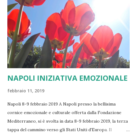
benessere i totalitarismi son dietro l'angolo. Questa è una
lezione che ci viene dalla storia. La Unione Europea oggi
non è difendibile. L'Europa dei nostri padri costituenti, di
Ventotene e di Churchill si. Ossia il modello federale di
Europa: gli Stati Uniti d'Europa. Abbiamo due esempi da
seguire: Stati Uniti d'America e Svi...
NAPOLI INIZIATIVA EMOZIONALE
febbraio 11, 2019
Napoli 8-9 febbraio 2019 A Napoli presso la bellisima
cornice emozionale e culturale offerta dalla Fondazione
Mediterraneo, si è svolta in data 8-9 febbraio 2019, la terza
tappa del cammino verso gli Stati Uniti d'Europa. Il