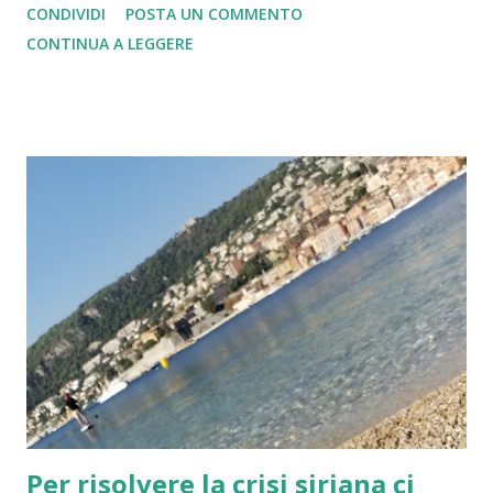
CONDIVIDI
POSTA UN COMMENTO
eccezionale. Un evento di massa. È stata pura euforia
CONTINUA A LEGGERE
collettiva. Persino i mafiosi o presunti tali eran felici... In
proposito non si può non ricordare la famosa telefonata
intercettata con il consiglio di comprare tutto il
comprabile ad est. Ebbene a 30 anni di distanza un pizzico
di analisi va fatta... E purtroppo non sono tutte rose e fiori.
Il mondo a est, è bene esser chiari, era un mondo
sicuramente con dei pregi ma si stava peggio. Il mondo ad
ovest era migliore si stava meglio perché c'era pure lo
spauracchio dell'est. Caduto il muro e passata l'euforia ci
siam beccati il turbo capitalismo e ci siamo impoveriti.
Caduto il muro poteva nascere l'Europa unita... Invec...
Per risolvere la crisi siriana ci