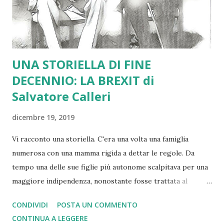
UNA STORIELLA DI FINE
DECENNIO: LA BREXIT di
Salvatore Calleri
dicembre 19, 2019
Vi racconto una storiella. C'era una volta una famiglia
numerosa con una mamma rigida a dettar le regole. Da
tempo una delle sue figlie più autonome scalpitava per una
maggiore indipendenza, nonostante fosse trattata al
meglio. Dopo qualche anno ad un certo punto la figlia
CONDIVIDI
POSTA UN COMMENTO
bramosa di indipendenza decise di andar via di casa. La
CONTINUA A LEGGERE
mamma la lasciò andare rimanendo rigida e soprattutto