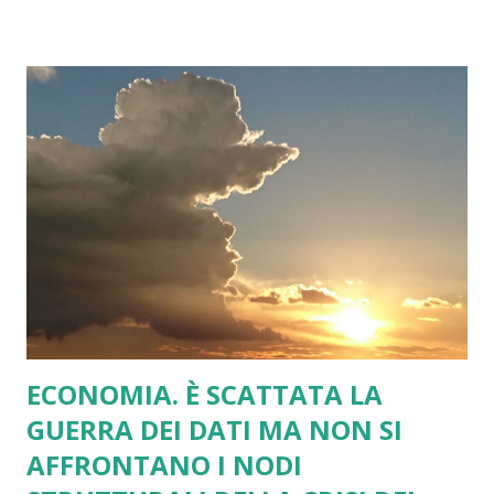
moltissimo da un punto di vista storico: la sconfitta dei
nazisti. Senza l'eroica resistenza britannica nei primi 2 anni
della seconda guerra mondiale oggi in Europa saremmo
tutti a marciare con il passo dell'oca. La storia è
importante. Detto questo non posso quindi non essere
preoccupato per un Paese che amo e che non ci sarà
praticamente più a causa della brexit e non posso non
notare come gli incontri Trump - May, Trump - Johnson,
senza voler togliere loro importanza, non siano
lontanamente confrontabili secondo la...
ECONOMIA. È SCATTATA LA
GUERRA DEI DATI MA NON SI
AFFRONTANO I NODI