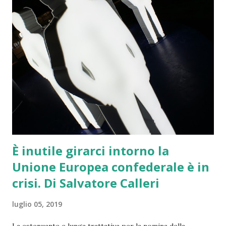
ci porta comunque verso una necessità: abbiamo bisogno
come il pane di un’economia che faccia un notevole balzo in
avanti fino ad andare oltre il 3 per cento del PIL. Solo così
potremo rilanciare il Paese sugli investimenti e
l’innovazione, toccare tetti dignitosi ed europei sulle
retribuzioni e sull’occupazione, a partire da quella giovanile
e femminile, riprendere per vin...
È inutile girarci intorno la
Unione Europea confederale è in
crisi. Di Salvatore Calleri
luglio 05, 2019
La estenuante e lunga trattativa per la nomina della