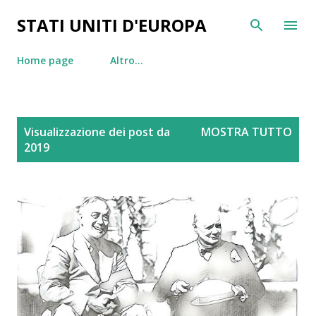
Passa ai contenuti principali
STATI UNITI D'EUROPA
Home page
Altro…
P
Visualizzazione dei post da
MOSTRA TUTTO
o
2019
s
t