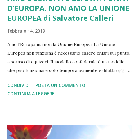
D'EUROPA. NON AMO LA UNIONE
EUROPEA di Salvatore Calleri
febbraio 14, 2019
Amo l'Europa ma non la Unione Europea. La Unione
Europea non funziona è necessario essere chiari sul punto,
a scanso di equivoci. Il modello confederale è un modello
che può funzionare solo temporaneamente e difatti oggi
non funziona. Non funziona e con la sua rigidità ha favorito
CONDIVIDI
POSTA UN COMMENTO
il risorgere dei nazionalismi che hanno ripreso a soffiare in
CONTINUA A LEGGERE
modo forte. Non sopporto quindi da europeista quale sono,
la semplificazione che vede coincidere, da coloro che non
sono nazionalisti, la difesa dell'Europa con la difesa della
Unione Europea. La Unione Europea ha fallito. Non
produce più benessere. Se le democrazie non producono