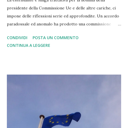
presidente della Commissione Ue e delle altre cariche, ci
impone delle riflessioni serie ed approfondite. Un accordo
paradossale ed anomalo ha prodotto una commissione
basata da un lato su quanto ha deciso l'asse franco-tedesco,
CONDIVIDI
POSTA UN COMMENTO
dall'altro sui veti dei paesi del blocco sovranista dell'est
CONTINUA A LEGGERE
Europa. Commissione la cui presidente è stata scelta non
tra i candidati indicati dalle coalizioni... Un problema a mio
modesto parere di democrazia difettosa. D'altronde il
principale problema della Unione Europea, è inutile girarci
intorno, è che si basa su un modello confederale. Uno
stato confederale tende a non funzionare bene e per
questo storicamente si trasforma in stato federale come
avvenuto in passato con gli Stati Uniti d'America e la
Svizzera. In mezzo a questa situazione complicata si trova
il governo italiano giallo verde, annoverabile in qualche
modo tra i sovranisti, che a mio modesto parere...