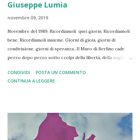
Giuseppe Lumia
novembre 09, 2019
Novembre del 1989. Ricordiamoli quei giorni. Ricordiamoli
bene. Ricordiamoli insieme. Giorni di gioia, giorni di
condivisione, giorni di speranza...Il Muro di Berlino cade
pezzo dopo pezzo sotto i colpi della libertà, della voglia
insopprimibile di vivere in libertà, della possibilità di aprire
CONDIVIDI
POSTA UN COMMENTO
la storia ai nuovi percorsi della libertà... La Storia è
CONTINUA A LEGGERE
cambiata? Si, negare e minimizzare è da sciocchi, è un
errore. Niente nostalgia e superficialità... Il Muro di
Berlino separava e fratturava la storia dell’Europa dal suo
cammino di pace e di unità. I giovani, i ragazzi, gli uomini e
le donne di Berlino erano un po’ tutti noi, eravamo anche
noi nelle loro mani, eravamo anche noi nei loro sorrisi, nei
loro abbracci e nelle loro speranze... Ma la storia è lenta a