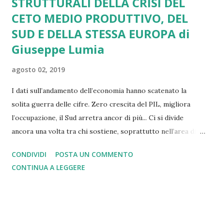
STRUTTURALI DELLA CRISI DEL
CETO MEDIO PRODUTTIVO, DEL
SUD E DELLA STESSA EUROPA di
Giuseppe Lumia
agosto 02, 2019
I dati sull’andamento dell’economia hanno scatenato la
solita guerra delle cifre. Zero crescita del PIL, migliora
l’occupazione, il Sud arretra ancor di più... Ci si divide
ancora una volta tra chi sostiene, soprattutto nell’area di
governo, che seppur lentamente le cose migliorano, e al
CONDIVIDI
POSTA UN COMMENTO
contrario chi ritiene che si stia andando indietro! Ancora
CONTINUA A LEGGERE
una volta si scade in un conflitto sterile, più tecnicamente
“conflitto a somma zero”, dove il Paese ancora una volta ne
paga le conseguenze. In realtà, dobbiamo comprendere
che l’essenza di questi dati apparentemente contraddittori