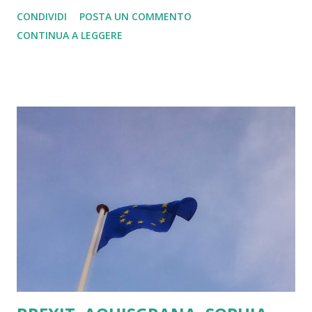
cammino è iniziato a Firenze, città del mai dimenticato
CONDIVIDI
POSTA UN COMMENTO
Giorgio La Pira, presso la Fondazione Kennedy il 7 giugno
CONTINUA A LEGGERE
2018 con la presentazione all'interno del Progetto Tulipani
Rossi del Manifesto di cui al link:
https://statiunitideuropa.blogspot.com/2018/06/stati-
uniti-deuropa-manifesto-di.html . Successivamente lo
scorso 8 novembre si è organizzato il seminario sulle
forme di Stato e di Governo adatte agli Stati Uniti d'Europa
alla luve della esperienza maturata sia in Svizzera che in
Canada e negli Stati Uniti d'America. Di seguito i link
relativi ad iniziativa.
https://statiunitieuropa.blogspot.com/2018/11/ascona-
2018.html
https://statiunitieuropa.blogspot.com/2018/11/ascona-
2018-stati-uniti-deuropa-un.html La terza tappa ha
proseguito...