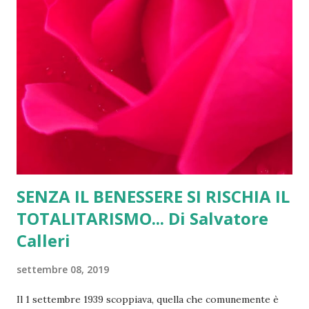
paradossalmente siam di fronte a probabili embarghi di
paesi atlantici che dovrebbero essere alleati, ma non
possono dopo l'invasione della Siria a maggioranza Curda.
La Turchia rimarrà nella Nato? La Nato tollererà una
Turchia guerriera? L'Unione Europea appare lenta e sotto
ricatto da parte della Turchia che vien finanziata per far da
tappo alla immigrazione proveniente d...
SENZA IL BENESSERE SI RISCHIA IL
TOTALITARISMO... Di Salvatore
Calleri
settembre 08, 2019
Il 1 settembre 1939 scoppiava, quella che comunemente è