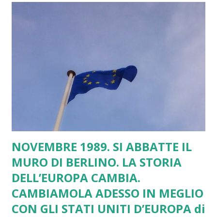
America con Trump, in Brasile con Bolsonaro... Le sinistre
arrancano, continuano ad oscillare tra le vecchie e
superate idee radicali e stataliste e il genericismo sociale
ed economico insipido e ambiguo, oramai schiacciato sotto
le macerie del liberismo. In Occidente e tra le democrazie
avanzate succede un po’ dappertutto tranne qualche rara
eccezione... La lezione inglese mette a fuoco per i
Progressisti la necessità di ca...
NOVEMBRE 1989. SI ABBATTE IL
MURO DI BERLINO. LA STORIA
DELL’EUROPA CAMBIA.
CAMBIAMOLA ADESSO IN MEGLIO
CON GLI STATI UNITI D’EUROPA di