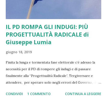
IL PD ROMPA GLI INDUGI: PIÙ
PROGETTUALITÀ RADICALE di
Giuseppe Lumia
giugno 18, 2019
Finita la lunga e tormentata fase elettorale c’è adesso la
necessità per il PD di rompere gli indugi e di passare
finalmente alla “Progettualità Radicale”. Tergiversare e
attendere, per sperare solo negli errori del Governo, mi
sembra riduttivo e debole. Allontana tra l’altro dalle cure
CONDIVIDI
1 COMMENTO
CONTINUA A LEGGERE
profonde a cui bisogna comunque sottoporsi. Alcune prime
idee: 1) NOMINE EUROPEE E CONFLITTO APERTO CON