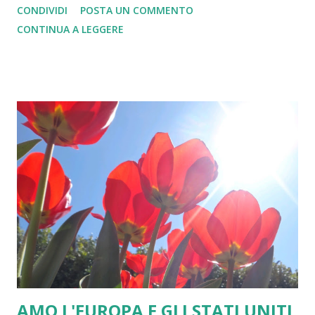
CONDIVIDI
POSTA UN COMMENTO
che da anni consegna il Premio Mediterraneo alle migliori
CONTINUA A LEGGERE
personalità impegnate sui temi della pace e della
cooperazione euromediterranea. Secondo momento. Il
primo vertice sugli Stati Uniti d'Europa dopo le tappe di
Firenze, Ascona e della stessa Napoli. Avanziamo una severa
critica alla attuale Unione Europea Confederale alla quale
va contrapposta l'idea Federale degli Stati uniti d'Europa.
Terzo momento. E' il consueto appuntamento del Vertice
Antimafia giunto alla 26ma edizione che ha anche a Napoli
una tappa qualificante rivolta strategicamente al
Mediterraneo. Il luogo prescelto è la splendida ed
emozionale cornice della Fondazione Mediterraneo in via
Depretis 130.
AMO L'EUROPA E GLI STATI UNITI