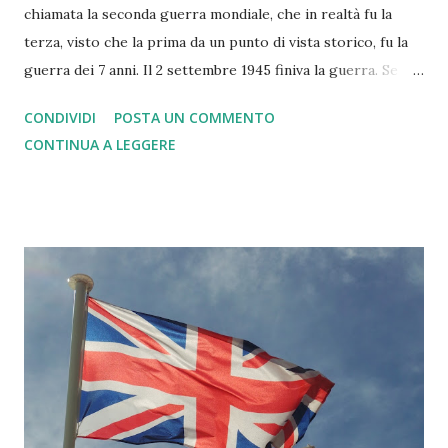
chiamata la seconda guerra mondiale, che in realtà fu la
terza, visto che la prima da un punto di vista storico, fu la
guerra dei 7 anni. Il 2 settembre 1945 finiva la guerra. Se
non ci fosse stato Churchill, oltre al patto di Yalta,
CONDIVIDI
POSTA UN COMMENTO
saremmo ancora a fare il passo dell'oca. Da 74 anni in
CONTINUA A LEGGERE
Europa con l'eccezione della guerra civile yugoslava,
tremenda ma locale, non abbiamo guerre. Un record. Un
record visto che le tre guerre mondiali precedenti son
nate sempre da conflitti in Europa tra nazionalismi più o
meno accentuati. Precedute dalle tante guerre di metà
ottocento, in primis la franco-prussiana. Ebbene oggi
dobbiamo alla Nato ed alla Ue la pace... Ma oggi si assiste ad
un forte ritorno del nazionalismo. Nazionalismo che
storicamente può portare ai conflitti, che poi posson
portare se esasperati a vari tipi di guerre. Il tutto unito al
fatto che oggi la democrazia non sempre riesce a produrre