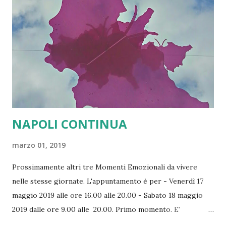
politica estera e macro-economica. Se non si cambierà
modello e non si sceglierà il più efficiente modello federale
l'attuale Unione Europea è tristemente destinata a
soccombere.
NAPOLI CONTINUA
marzo 01, 2019
Prossimamente altri tre Momenti Emozionali da vivere
nelle stesse giornate. L'appuntamento è per - Venerdì 17
maggio 2019 alle ore 16.00 alle 20.00 - Sabato 18 maggio
2019 dalle ore 9.00 alle 20.00. Primo momento. E'
organizzato dalla prestigiosa Fondazione Mediterraneo