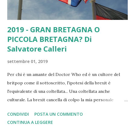
benessere piegat...
2019 - GRAN BRETAGNA O
PICCOLA BRETAGNA? Di
Salvatore Calleri
settembre 01, 2019
Per chi è un amante del Doctor Who ed è un cultore del
britpop come il sottoscritto, l'ipotesi della brexit è
l'equivalente di una coltellata... Una coltellata anche
culturale. La brexit cancella di colpo la mia personale
visione di grandezza mista ad ammirazione che nutrivo per
CONDIVIDI
POSTA UN COMMENTO
oltre Manica. Detto questo penso che la Storia con la S
CONTINUA A LEGGERE
maiuscola potrebbe essere impietosa con la Gran Bretagna
di oggi. L'Europa di oggi alla Gran Bretagna deve