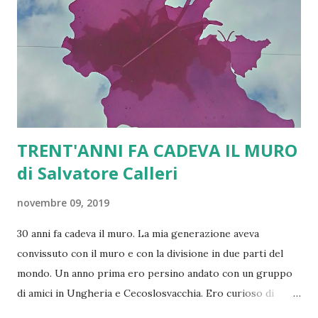
cambiare, spesso svolta male, spesso tenta di tornare
indietro... Ecco perché dobbiamo fare memoria dei
significati più profondi della caduta del Muro di Berlino.
Ecco perché dobbiamo alimentare una memoria co...
TRENT'ANNI FA CADEVA IL MURO
di Salvatore Calleri
novembre 09, 2019
30 anni fa cadeva il muro. La mia generazione aveva
convissuto con il muro e con la divisione in due parti del
mondo. Un anno prima ero persino andato con un gruppo
di amici in Ungheria e Cecoslosvacchia. Ero curioso di
vedere "al di là". La caduta del muro è stato un evento