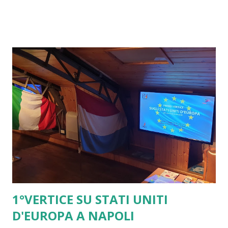
Paese. Si è svilita così la possibilità di mettere a fuoco i veri
problemi di fondo presenti in Europa e i caratteri
strutturali delle diverse ipotesi di soluzione. 2) Sono
mancati i confronti pubblici sui i vari risvolti dei due
approcci prevalenti: la incalzante scelta Sovranista del
ritorno alla centralità dello Stato Nazione e la ostinata
difesa dell’attuale modello dell' Unione Europea. Entrambe
le due soluzioni sono state ancora una volta ritenute
sbagliate. La prima è stata unanimemente considerata come
disastrosa e dalle conseguenze rovinose per i caratteri ...
1°VERTICE SU STATI UNITI
D'EUROPA A NAPOLI