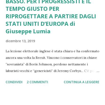
BASSO. PER I PROGRESSISTI È IL
TEMPO GIUSTO PER
RIPROGETTARE A PARTIRE DAGLI
STATI UNITI D’EUROPA di
Giuseppe Lumia
dicembre 13, 2019
La lezione elettorale inglese è stata chiara e ha confermato
ancora una volta la Brexit. Vincono i conservatori in chiave
“sovranista” di Boris Johnson, perdono nettamente i
laburisti vecchi e “genericisti” di Jeremy Corbyn... C’è poco
da fare. I conservatori e le destre vincono su di un nuovo e
CONDIVIDI
2 COMMENTI
CONTINUA A LEGGERE
altrettanto pericoloso terreno: non sono più ultra liberisti
ma scelgono il protezionismo e il sovranismo autoritario e
aggrediscono socialmente la crisi dell’Unione Europea e
dei grandi Paesi a democrazia liberale... È già successo in