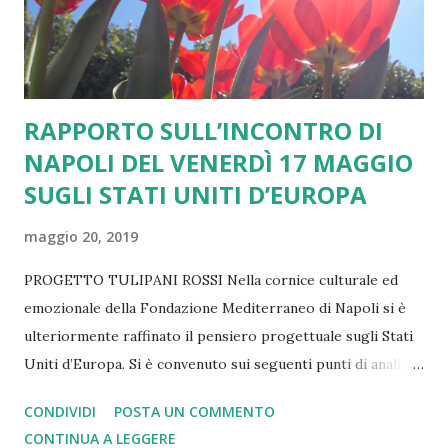
percorso intraprendere per non rimanere ancorati allo
status quo che produce solo alimento per gli anti
europeisti... All...
RAPPORTO SULL’INCONTRO DI
NAPOLI DEL VENERDÌ 17 MAGGIO
SUGLI STATI UNITI D’EUROPA
maggio 20, 2019
PROGETTO TULIPANI ROSSI Nella cornice culturale ed
emozionale della Fondazione Mediterraneo di Napoli si è
ulteriormente raffinato il pensiero progettuale sugli Stati
Uniti d’Europa. Si è convenuto sui seguenti punti di analisi
critica e di strategia politica: 1) Il percorso politico delle
CONDIVIDI
POSTA UN COMMENTO
elezioni per il rinnovo del Parlamento Europeo via via si è
CONTINUA A LEGGERE
ripiegato sulle dinamiche conflittuali interne al nostro