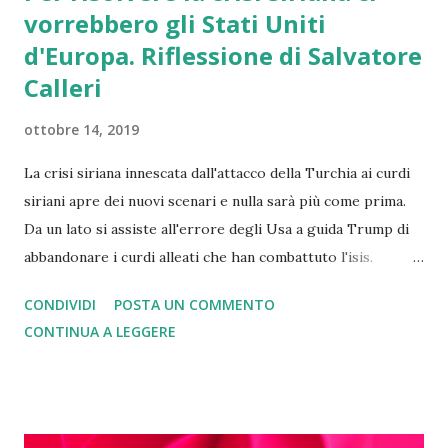
vorrebbero gli Stati Uniti
d'Europa. Riflessione di Salvatore
Calleri
ottobre 14, 2019
La crisi siriana innescata dall'attacco della Turchia ai curdi
siriani apre dei nuovi scenari e nulla sarà più come prima.
Da un lato si assiste all'errore degli Usa a guida Trump di
abbandonare i curdi alleati che han combattuto l'isis.
Questo errore lo pagheranno a caro prezzo, in quanto
CONDIVIDI
POSTA UN COMMENTO
nessuno si fiderà più della parola americana e di tale
CONTINUA A LEGGERE
situazione si avvantaggerà Putin. Dall'altro si assiste alla
crisi totale di organismi sovranazionali quale la Nato e
l'Unione Europea. La Turchia fa parte della Nato anche se i
recenti acquisti di armi russe imbarazzano l'alleanza e