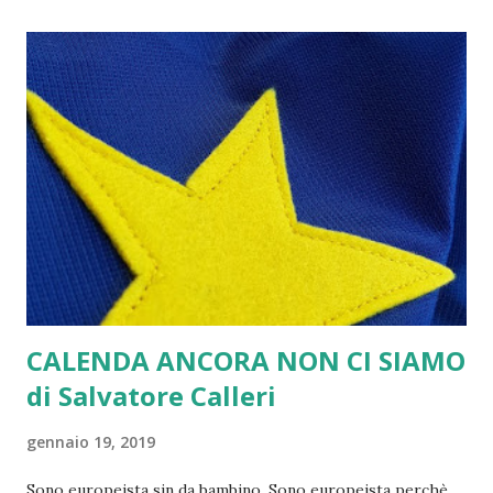
Francia e la Germania. Si scavalca L’Unione Europea come
se niente fosse, in nome della lotta ai nazionalismi. Una
contraddizione madornale. La Germania esce infine dal
seppur inconcludente Programma SOPHIA sulla gestione
dei flussi degli immigrati. Un altro bel colpo all’Unione
Europea. È necessario, allora, rompere gli indugi e
prendere l’iniziativa con una qualificata progettualità e una
visione moderna capace di rilanciare il valore dell’Unità
Eu...
CALENDA ANCORA NON CI SIAMO
di Salvatore Calleri
gennaio 19, 2019
Sono europeista sin da bambino. Sono europeista perchè