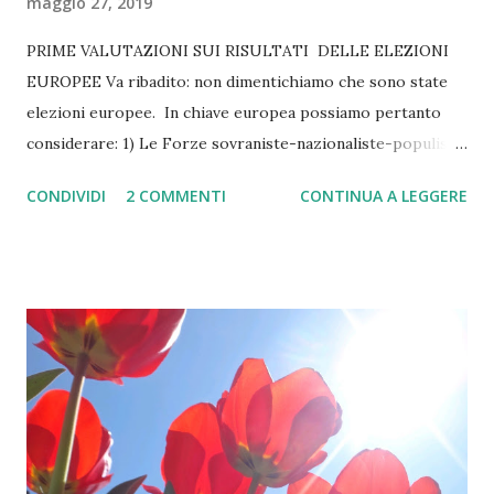
maggio 27, 2019
PRIME VALUTAZIONI SUI RISULTATI DELLE ELEZIONI
EUROPEE Va ribadito: non dimentichiamo che sono state
elezioni europee. In chiave europea possiamo pertanto
considerare: 1) Le Forze sovraniste-nazionaliste-populiste
vanno avanti soprattutto in Italia, in Inghilterra, in Francia e
CONDIVIDI
2 COMMENTI
CONTINUA A LEGGERE
in altri Paesi, in Ungheria e Polonia ma non sfondano anzi
escono complessivamente in netta minoranza. Tiriamo un
sospiro di sollievo ma attenzione perché se dovessero
rimanere inalterati i problemi socio-economici della crisi
del ceto medio e dell’attuale assetto critico e ibrido
dell’Unione Europea è facile prevedere che riprenderanno
a crescere... 2) Le Forze Politiche variamente Europeiste
tengono ( tra i parlamentari europei 179 i Popolari, 150 i
Socialisti e Democratici, 107 i Liberali, 70 i Verdi) anche se
comunque perdono terreno per cui c’è da capire quale