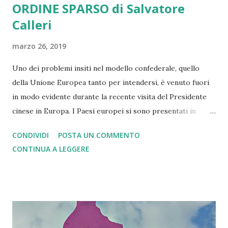
ORDINE SPARSO di Salvatore
Calleri
marzo 26, 2019
Uno dei problemi insiti nel modello confederale, quello
della Unione Europea tanto per intendersi, è venuto fuori
in modo evidente durante la recente visita del Presidente
cinese in Europa. I Paesi europei si sono presentati in
ordine sparso senza una visione politica comune. Fatto
CONDIVIDI
POSTA UN COMMENTO
geopoliticamente grave. In un momento in cui sarebbe più
CONTINUA A LEGGERE
che mai necessaria una vera e propria azione comune su
qualsivoglia scenario internazionale in primis verso la Cina,
la Russia e gli Usa, appare quantomai inopportuno
proporsi al mondo con una siffatta debolezza della Unione
Europea. Ed è bene esser chiari che tale debolezza nasce
dal modello confederale che non si sposa con una unica