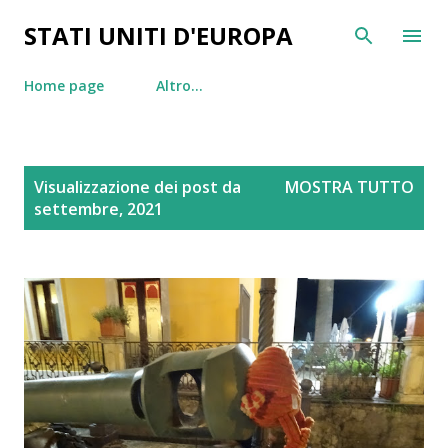
Passa ai contenuti principali
STATI UNITI D'EUROPA
Home page
Altro…
P
Visualizzazione dei post da
MOSTRA TUTTO
o
settembre, 2021
s
t