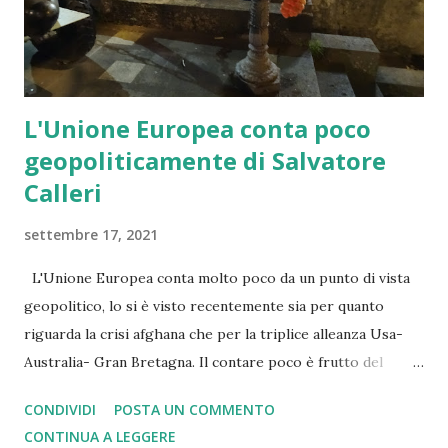
L'Unione Europea conta poco
geopoliticamente di Salvatore
Calleri
settembre 17, 2021
L'Unione Europea conta molto poco da un punto di vista
geopolitico, lo si è visto recentemente sia per quanto
riguarda la crisi afghana che per la triplice alleanza Usa-
Australia- Gran Bretagna. Il contare poco è frutto del
modello confederale che rende la Unione Europea debole
CONDIVIDI
POSTA UN COMMENTO
nello scenario internazionale. Per farla contare di più si tira
CONTINUA A LEGGERE
quindi fuori dal cappello la chimera dell'esercito europeo, a