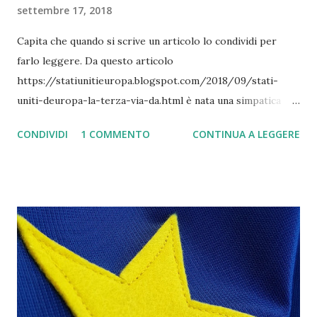
settembre 17, 2018
Capita che quando si scrive un articolo lo condividi per
farlo leggere. Da questo articolo
https://statiunitieuropa.blogspot.com/2018/09/stati-
uniti-deuropa-la-terza-via-da.html è nata una simpatica
discussione su linkedin tra il sottoscritto ed un professore
CONDIVIDI
1 COMMENTO
CONTINUA A LEGGERE
di storia Angelo Ivan Leone. Su cosa vi chiederete cari
lettori... Su federalismo e confederalismo, ossia su quale
delle due forme di stato sia la migliore per l'Europa. Il
primo intervento dopo la lettura del professore è il
seguente: Caro Salvatore, condivido appieno la vostra
posizione, anche perchè penso che stiamo arrivando al
momento politico in cui tutto si differenzierà tra chi vuole
l'Europa e chi non la vuole. Un po' come quando subito
dopo la prima guerra mondiale Mussolini non ancora Duce