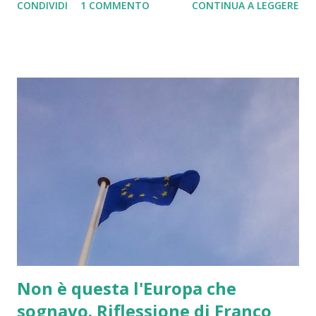
CONDIVIDI
1 COMMENTO
CONTINUA A LEGGERE
che di sinistra, difende a spada tratta l'Europa dello status
quo, ossia l'Unione Europea. A mio modesto parere
sbagliano entrambi. La posizione più chiara è una: gli Stati
Uniti d'Europa. Una posizione nuova. Estremamente
diversa. Le altre non innovano. I sovranisti - nazionalisti si
dividono al loro interno su questioni quale immigrazione
oppure su questioni tipo quella esistente tra il governo
austriaco e quello italiano sulla cittadinanza agli alto-
atesini. La destra-sinistra che difende la Ue non ne coglie i
limiti che ne hanno aumentato la impopolarità oltre ogni
misura. Serve aria nuova. Siamo in ritardo di anni. Se
vogliamo una vera Europa, geopoliticame...
Non è questa l'Europa che
sognavo. Riflessione di Franco