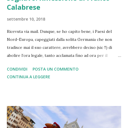
Calabrese
settembre 10, 2018
Ricevuta via mail. Dunque, se ho capito bene, i Paesi del
Nord-Europa, capeggiati dalla solita Germania che non
tradisce mai il suo carattere, avrebbero deciso (sic !!) di
abolire l’ora legale, tanto acclamata fino ad ora per il
risparmio energetico…… Ero convinto che l’Europa
CONDIVIDI
POSTA UN COMMENTO
dovesse affrontare bel altri tipi di problemi, come l’
CONTINUA A LEGGERE
immigrazione, le leggi, le tasse, i prezzi uguali in tutti gli
stati. Bruxelles ancora non si mette d’accordo sulle misure
per contrastare questa invasione di immigrati; l’emergenza
non viene affrontata e la situazione si fa sempre più
drammatica. E’ evidente, a questo punto, il fallimento
completo delle ripartizioni dei profughi fra i Paesi
dell’Unione Europea; e mi domando..: ma quale Unione ????