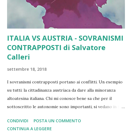
ITALIA VS AUSTRIA - SOVRANISMI
CONTRAPPOSTI di Salvatore
Calleri
settembre 18, 2018
I sovranismi contrapposti portano ai conflitti. Un esempio
su tutti: la cittadinanza austriaca da dare alla minoranza
altoatesina italiana. Chi mi conosce bene sa che per il
sottoscritto le autonomie sono importanti, si vedano in tal
senso i miei interventi in proposito
CONDIVIDI
POSTA UN COMMENTO
https://statiunitieuropa.blogspot.com/2017/10/stati-
CONTINUA A LEGGERE
uniti-deuropa-una-soluzione-per.html