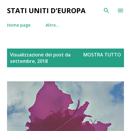
Passa ai contenuti principali
STATI UNITI D'EUROPA
Home page
Altro…
P
Visualizzazione dei post da
MOSTRA TUTTO
o
settembre, 2018
s
t