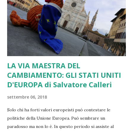
Come pure pensavo a Banche Europee con gli stessi
sistemi di gestione, stipendi uguali in tutta l’Europa,
sindacati (….ma cosa ci stanno a fare, oggi ?????) uguali in
tutti gli Stati, come pure uguale in tutti gli Stati pensavo
che dovesse essere la pen...
LA VIA MAESTRA DEL
CAMBIAMENTO: GLI STATI UNITI
D'EUROPA di Salvatore Calleri
settembre 06, 2018
Solo chi ha forti valori europeisti può contestare le
politiche della Unione Europea. Può sembrare un
paradosso ma non lo è. In questo periodo si assiste al