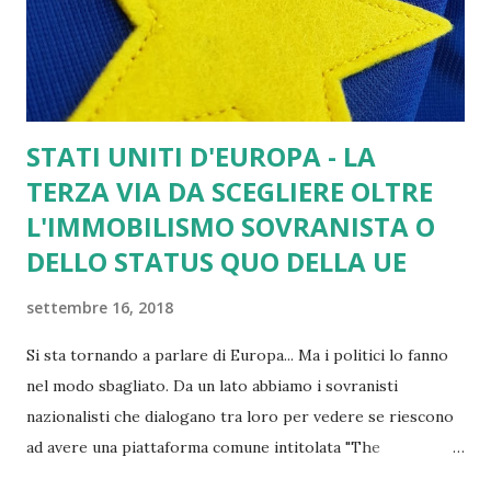
del Fascismo disse: "Si sta andando verso una spaccatura
non dei partiti, ma degli italiani. Tra chi ha fatto la trincea e
chi no". Ecco oggi la nostra trincea si chiama Europa e se
vogliamo difendere la...
STATI UNITI D'EUROPA - LA
TERZA VIA DA SCEGLIERE OLTRE
L'IMMOBILISMO SOVRANISTA O
DELLO STATUS QUO DELLA UE
settembre 16, 2018
Si sta tornando a parlare di Europa... Ma i politici lo fanno
nel modo sbagliato. Da un lato abbiamo i sovranisti
nazionalisti che dialogano tra loro per vedere se riescono
ad avere una piattaforma comune intitolata "The
movement". Dall'altro, chi con opinioni diverse sia di destra