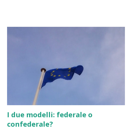
https://salvatorecalleri.blogspot.com/2015/08/la-
regione-siciliana-una-nazione-nello.html e che gli Stati
Uniti d'Europa sono adatti proprio al rispetto di situazioni
aperte come Scozia, Catalogna, Gibilterrra et similari come
le nostre regioni italiane. Detto questo il conflitto sulla
cittadinanza altoatesina tra Austria ed Italia sinceramente
non mi sembra una cosa adatta ai tempi e la dice lunga sulla
conflittualità insita nei movimenti sovranisti-nazionalisti.
Nella recente storia il contrapporsi dei sovranismi-
nazionalismi ha portato sempre alla guerra. Al contrario
una cittadinanza federale europea sareb...
I due modelli: federale o
confederale?