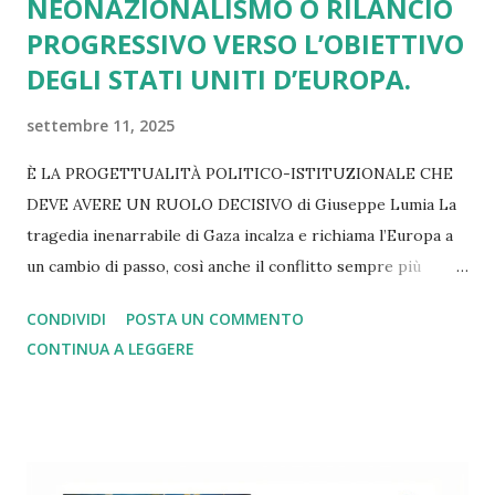
NEONAZIONALISMO O RILANCIO
PROGRESSIVO VERSO L’OBIETTIVO
DEGLI STATI UNITI D’EUROPA.
settembre 11, 2025
È LA PROGETTUALITÀ POLITICO-ISTITUZIONALE CHE
DEVE AVERE UN RUOLO DECISIVO di Giuseppe Lumia La
tragedia inenarrabile di Gaza incalza e richiama l’Europa a
un cambio di passo, così anche il conflitto sempre più
lacerante in Ucraina. Lo stesso rilievo vale se pensiamo ai
CONDIVIDI
POSTA UN COMMENTO
dazi imposti da Trump e subiti senza una reazione
CONTINUA A LEGGERE
adeguata. Altrettanto si può dire di tutti i nodi irrisolti
legati alla spesa militare, alla transizione green, alla
gestione dell’immigrazione e delle politiche di innovazione
tecnologica, alla diffusione delle mafie e delle dipendenze,
alla denatalità in picchiata e alle disuguaglianze di reddito,