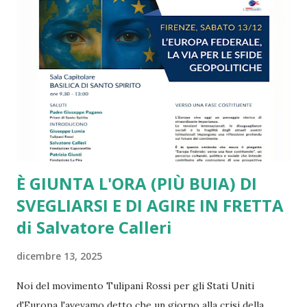
di genere, generazionali e territoriali fuori controllo. Su
tutte le sfide più drammatiche l’Unione Europea arranca e
si va via via sfaldando. Da più parti si presentano report
molto critici, come quello ben documentato di Draghi. Lo
stesso piglio critico lo ritroviamo in diversi interventi di
Romano Prodi e di altri leader e intellettuali sinceramente
europeisti. Ma a ben ve...
È GIUNTA L'ORA (PIÙ BUIA) DI
SVEGLIARSI E DI AGIRE IN FRETTA
di Salvatore Calleri
dicembre 13, 2025
Noi del movimento Tulipani Rossi per gli Stati Uniti
d'Europa l'avevamo detto che un giorno alla crisi della