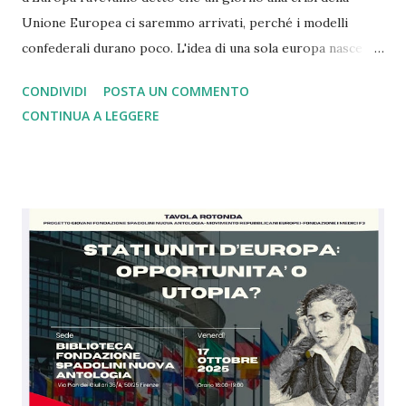
Unione Europea ci saremmo arrivati, perché i modelli
confederali durano poco. L'idea di una sola europa nasce
con il mondo a pezzi e ferito dopo la seconda guerra
CONDIVIDI
POSTA UN COMMENTO
mondiale dove i nazisti vennero sconfitti grazie a Churchill
CONTINUA A LEGGERE
che comprese, a differenza di Chamberlain, il rischio. Oggi
come allora siamo nell'ora più buia. Con gli alleati di un
tempo che in base alle dichiarazioni di oggi si sono stancati
di noi europei e della Nato tant'è che ce la vogliono
lasciare. Ebbene siamo arrivati al punto che dopo 4 anni di
guerra in Ucraina gli Usa e la Russia sono de facto uniti
contro il modello di Unione Europea in una logica, a mio
modesto parere, di imperi in crisi. Ebbene se da un lato
questa cosa mi amareggia, essendo io da sempre grato agli
americani per il sostegno dato contro i nazisti e per il loro
concetto di libertà, dall'altro tale scelta ci rende...