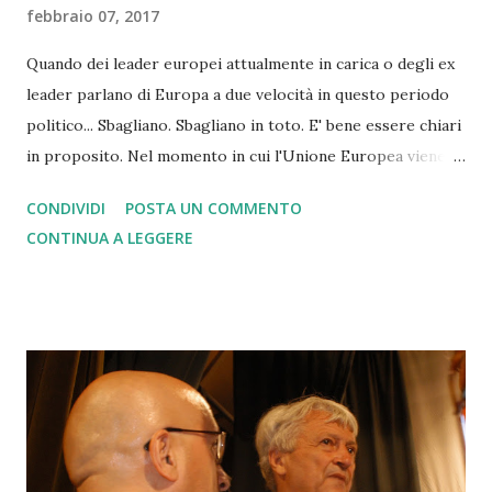
febbraio 07, 2017
Quando dei leader europei attualmente in carica o degli ex
leader parlano di Europa a due velocità in questo periodo
politico... Sbagliano. Sbagliano in toto. E' bene essere chiari
in proposito. Nel momento in cui l'Unione Europea viene
messa duramente sotto attacco da Trump e dalla Le Pen, i
CONDIVIDI
POSTA UN COMMENTO
leader europeisti non possono fare una proposta divisiva
CONTINUA A LEGGERE
che non affronta il tema principale che l'ha messa in crisi:
l'eccesso di burocrazia e di rigore unita ad una moneta non
moneta come l'Euro che ci avrà pure salvato, ma senza che
nessuno tra la popolazione se ne sia accorto. La risposta
non deve essere una UE a due velocità, in quanto il
momento storico chiede altro. Il momento storico di
fronte agli USA isolazionisti, ai Cinesi globalisti ed a una
Russia tornata al massimo splendore richiede una risposta