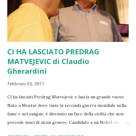
diversa da una UE a due velocità... Richiede gli STATI UNITI
D'EUROPA. Una risposta forte in chiave geopolitica. Una
risposta in grado di rimodellare la glo...
CI HA LASCIATO PREDRAG
MATVEJEVIC di Claudio
Gherardini
febbraio 03, 2017
Ci ha lasciati Predrag Matvejevic e lascia un grande vuoto.
Nato a Mostar dove visse la seconda guerra mondiale nella
fame e nel sangue, è divenuto un faro della civiltà che non
prevede muri di alcun genere. Candidato a un Nobel che
non gli venne mai assegnato, scrisse "Breviario