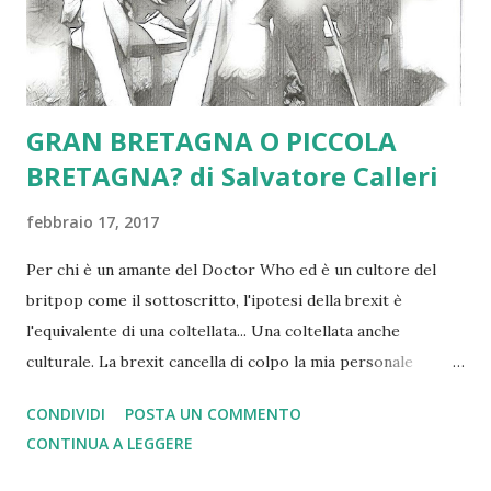
GRAN BRETAGNA O PICCOLA
BRETAGNA? di Salvatore Calleri
febbraio 17, 2017
Per chi è un amante del Doctor Who ed è un cultore del
britpop come il sottoscritto, l'ipotesi della brexit è
l'equivalente di una coltellata... Una coltellata anche
culturale. La brexit cancella di colpo la mia personale
visione di grandezza mista ad ammirazione che nutrivo per
CONDIVIDI
POSTA UN COMMENTO
oltre Manica. Detto questo penso che la Storia con la S
CONTINUA A LEGGERE
maiuscola potrebbe essere impietosa con la Gran Bretagna
di oggi. L'Europa di oggi alla Gran Bretagna deve