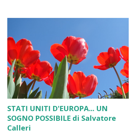
moltissimo da un punto di vista storico: la sconfitta dei
nazisti. Senza l'eroica resistenza britannica nei primi 2 anni
della seconda guerra mondiale oggi in Europa saremmo
tutti a marciare con il passo dell'oca. La storia è
importante. Detto questo non posso quindi non essere
preoccupato per un Paese che amo e che non ci sarà
praticamente più a causa della brexit e non posso non
notare come l'incontro Trump - May, senza voler togliere
loro importanza, non sia lontanamente confrontabile,
secondo la mia modesta opinio...
STATI UNITI D'EUROPA... UN
SOGNO POSSIBILE di Salvatore
Calleri