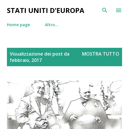
Passa ai contenuti principali
STATI UNITI D'EUROPA
Home page
Altro…
P
Visualizzazione dei post da
MOSTRA TUTTO
o
febbraio, 2017
s
t