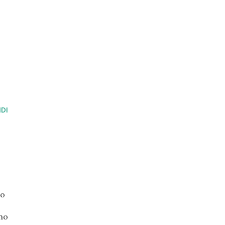
DI
no
ono