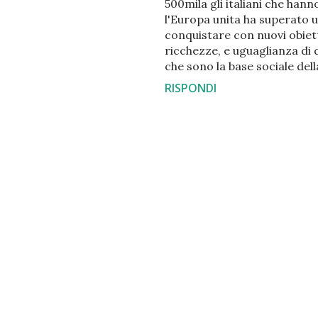
500mila gli italiani che hanno
l'Europa unita ha superato u
conquistare con nuovi obietti
ricchezze, e uguaglianza di d
che sono la base sociale del
RISPONDI
P