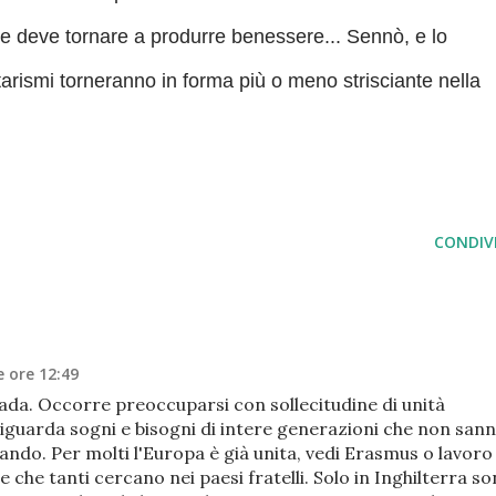
e deve tornare a produrre benessere... Sennò, e lo
alitarismi torneranno in forma più o meno strisciante nella
CONDIVI
 ore 12:49
rada. Occorre preoccuparsi con sollecitudine di unità
guarda sogni e bisogni di intere generazioni che non san
ndo. Per molti l'Europa è già unita, vedi Erasmus o lavoro
 che tanti cercano nei paesi fratelli. Solo in Inghilterra s