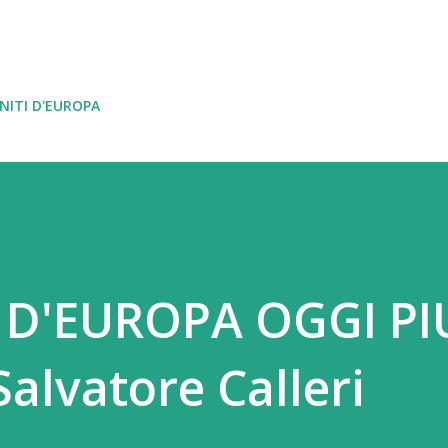
Passa ai contenuti principali
NITI D'EUROPA
I D'EUROPA OGGI PI
alvatore Calleri