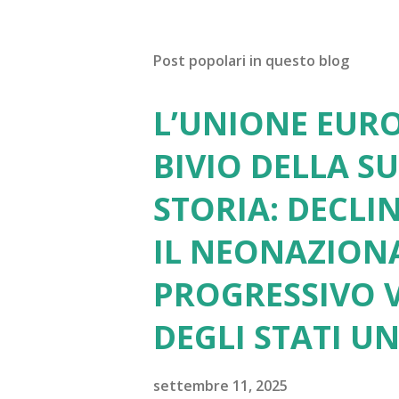
o
s
t
Post popolari in questo blog
a
u
n
L’UNIONE EURO
c
o
BIVIO DELLA S
m
m
STORIA: DECLI
e
n
IL NEONAZION
t
o
PROGRESSIVO V
DEGLI STATI UN
settembre 11, 2025