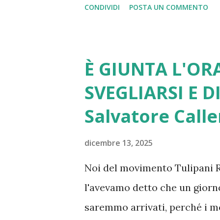
CONDIVIDI
POSTA UN COMMENTO
adeguata. Altrettanto si può dir
spesa militare, alla transizio
e delle politiche di innovazio
È GIUNTA L'ORA
e delle dipendenze, alla denat
SVEGLIARSI E D
reddito, di genere, generaziona
Salvatore Calle
le sfide più drammatiche l’Un
sfaldando. Da più parti si pr
dicembre 13, 2025
ben documentato di Draghi. Lo
Noi del movimento Tulipani Ro
diversi interventi di Romano Pr
l'avevamo detto che un giorno
sinceramente europeisti. Ma a
saremmo arrivati, perché i mo