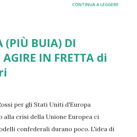
CONTINUA A LEGGERE
e di tutti i nodi irrisolti legati alla
ne green, alla gestione dell’immigrazione
ne tecnologica, alla diffusione delle mafie
 (PIÙ BUIA) DI
alità in picchiata e alle disuguaglianze di
I AGIRE IN FRETTA di
li e territoriali fuori controllo. Su tutte
ri
ione Europea arranca e si va via via
esentano report molto critici, come quello
 stesso piglio critico lo ritroviamo in
ssi per gli Stati Uniti d'Europa
odi e di altri leader e intellettuali
 alla crisi della Unione Europea ci
 ben ve...
delli confederali durano poco. L'idea di