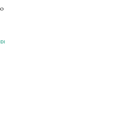
io
DI