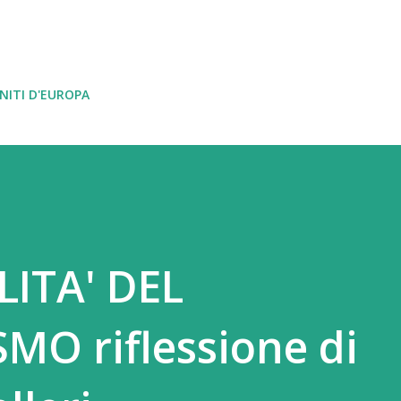
Passa ai contenuti principali
NITI D'EUROPA
LITA' DEL
O riflessione di