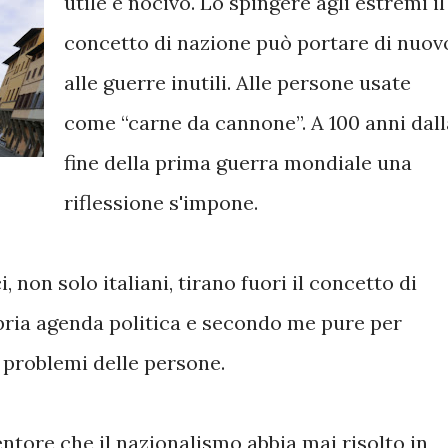
utile e nocivo. Lo spingere agli estremi il
concetto di nazione può portare di nuov
alle guerre inutili. Alle persone usate
come “carne da cannone”. A 100 anni dall
fine della prima guerra mondiale una
riflessione s'impone.
i, non solo italiani, tirano fuori il concetto di
pria agenda politica e secondo me pure per
i problemi delle persone.
entore che il nazionalismo abbia mai risolto in