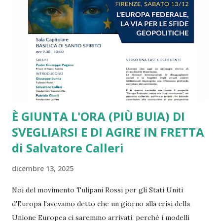
tutte le sfide più drammatiche l’Unione Europea arranca e
si va via via sfaldando. Da più parti si presentano report
molto critici, come quello ben documentato di Draghi. Lo
stesso piglio critico lo ritroviamo in diversi interventi di
Romano Prodi e di altri leader e intellettuali sinceramente
europeisti. Ma a ben ve...
È GIUNTA L'ORA (PIÙ BUIA) DI
SVEGLIARSI E DI AGIRE IN FRETTA
di Salvatore Calleri
dicembre 13, 2025
Noi del movimento Tulipani Rossi per gli Stati Uniti
d'Europa l'avevamo detto che un giorno alla crisi della
Unione Europea ci saremmo arrivati, perché i modelli