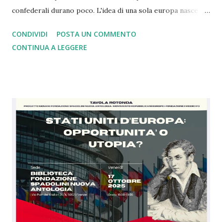
confederali durano poco. L'idea di una sola europa nasce
con il mondo a pezzi e ferito dopo la seconda guerra
CONDIVIDI
POSTA UN COMMENTO
mondiale dove i nazisti vennero sconfitti grazie a Churchill
CONTINUA A LEGGERE
che comprese, a differenza di Chamberlain, il rischio. Oggi
come allora siamo nell'ora più buia. Con gli alleati di un
tempo che in base alle dichiarazioni di oggi si sono stancati
di noi europei e della Nato tant'è che ce la vogliono
lasciare. Ebbene siamo arrivati al punto che dopo 4 anni di
guerra in Ucraina gli Usa e la Russia sono de facto uniti
contro il modello di Unione Europea in una logica, a mio
modesto parere, di imperi in crisi. Ebbene se da un lato
questa cosa mi amareggia, essendo io da sempre grato agli
americani per il sostegno dato contro i nazisti e per il loro
concetto di libertà, dall'altro tale scelta ci rende...