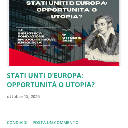
guerra in Ucraina gli Usa e la Russia sono de facto uniti
contro il modello di Unione Europea in una logica, a mio
modesto parere, di imperi in crisi. Ebbene se da un lato
questa cosa mi amareggia, essendo io da sempre grato agli
americani per il sostegno dato contro i nazisti e per il loro
concetto di libertà, dall'altro tale scelta ci rende...
STATI UNTI D'EUROPA:
OPPORTUNITÀ O UTOPIA?
ottobre 15, 2025
CONDIVIDI
POSTA UN COMMENTO