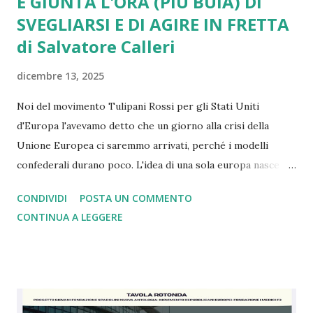
È GIUNTA L'ORA (PIÙ BUIA) DI
SVEGLIARSI E DI AGIRE IN FRETTA
di Salvatore Calleri
dicembre 13, 2025
Noi del movimento Tulipani Rossi per gli Stati Uniti
d'Europa l'avevamo detto che un giorno alla crisi della
Unione Europea ci saremmo arrivati, perché i modelli
confederali durano poco. L'idea di una sola europa nasce
con il mondo a pezzi e ferito dopo la seconda guerra
CONDIVIDI
POSTA UN COMMENTO
mondiale dove i nazisti vennero sconfitti grazie a Churchill
CONTINUA A LEGGERE
che comprese, a differenza di Chamberlain, il rischio. Oggi
come allora siamo nell'ora più buia. Con gli alleati di un
tempo che in base alle dichiarazioni di oggi si sono stancati
di noi europei e della Nato tant'è che ce la vogliono
lasciare. Ebbene siamo arrivati al punto che dopo 4 anni di