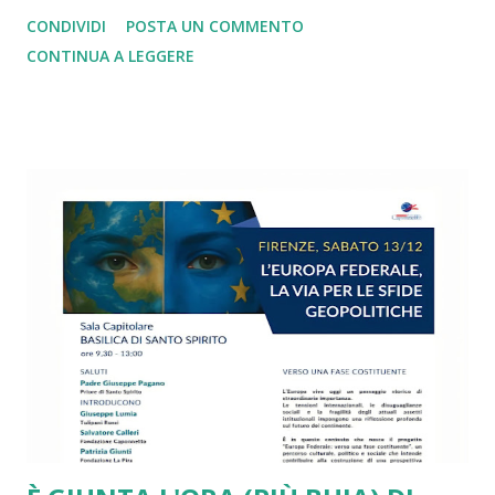
lacerante in Ucraina. Lo stesso rilievo vale se pensiamo ai
CONDIVIDI
POSTA UN COMMENTO
dazi imposti da Trump e subiti senza una reazione
CONTINUA A LEGGERE
adeguata. Altrettanto si può dire di tutti i nodi irrisolti
legati alla spesa militare, alla transizione green, alla
gestione dell’immigrazione e delle politiche di innovazione
tecnologica, alla diffusione delle mafie e delle dipendenze,
alla denatalità in picchiata e alle disuguaglianze di reddito,
di genere, generazionali e territoriali fuori controllo. Su
tutte le sfide più drammatiche l’Unione Europea arranca e
si va via via sfaldando. Da più parti si presentano report
molto critici, come quello ben documentato di Draghi. Lo
stesso piglio critico lo ritroviamo in diversi interventi di
Romano Prodi e di altri leader e intellettuali sinceramente
europeisti. Ma a ben ve...