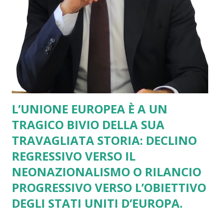
L’UNIONE EUROPEA È A UN
TRAGICO BIVIO DELLA SUA
TRAVAGLIATA STORIA: DECLINO
REGRESSIVO VERSO IL
NEONAZIONALISMO O RILANCIO
PROGRESSIVO VERSO L’OBIETTIVO
DEGLI STATI UNITI D’EUROPA.