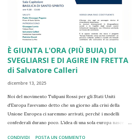
stesso piglio critico lo ritroviamo in diversi interventi di
Romano Prodi e di altri leader e intellettuali sinceramente
europeisti. Ma a ben ve...
È GIUNTA L'ORA (PIÙ BUIA) DI
SVEGLIARSI E DI AGIRE IN FRETTA
di Salvatore Calleri
dicembre 13, 2025
Noi del movimento Tulipani Rossi per gli Stati Uniti
d'Europa l'avevamo detto che un giorno alla crisi della
Unione Europea ci saremmo arrivati, perché i modelli
confederali durano poco. L'idea di una sola europa nasce
con il mondo a pezzi e ferito dopo la seconda guerra
CONDIVIDI
POSTA UN COMMENTO