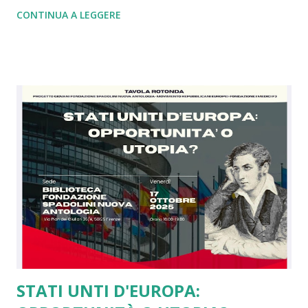
mondiale dove i nazisti vennero sconfitti grazie a Churchill
CONTINUA A LEGGERE
che comprese, a differenza di Chamberlain, il rischio. Oggi
come allora siamo nell'ora più buia. Con gli alleati di un
tempo che in base alle dichiarazioni di oggi si sono stancati
di noi europei e della Nato tant'è che ce la vogliono
lasciare. Ebbene siamo arrivati al punto che dopo 4 anni di
guerra in Ucraina gli Usa e la Russia sono de facto uniti
contro il modello di Unione Europea in una logica, a mio
modesto parere, di imperi in crisi. Ebbene se da un lato
questa cosa mi amareggia, essendo io da sempre grato agli
americani per il sostegno dato contro i nazisti e per il loro
concetto di libertà, dall'altro tale scelta ci rende...
STATI UNTI D'EUROPA: