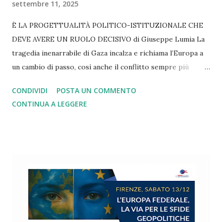
settembre 11, 2025
È LA PROGETTUALITÀ POLITICO-ISTITUZIONALE CHE
DEVE AVERE UN RUOLO DECISIVO di Giuseppe Lumia La
tragedia inenarrabile di Gaza incalza e richiama l’Europa a
un cambio di passo, così anche il conflitto sempre più
lacerante in Ucraina. Lo stesso rilievo vale se pensiamo ai
CONDIVIDI
POSTA UN COMMENTO
dazi imposti da Trump e subiti senza una reazione
CONTINUA A LEGGERE
adeguata. Altrettanto si può dire di tutti i nodi irrisolti
legati alla spesa militare, alla transizione green, alla
gestione dell’immigrazione e delle politiche di innovazione
tecnologica, alla diffusione delle mafie e delle dipendenze,
alla denatalità in picchiata e alle disuguaglianze di reddito,
di genere, generazionali e territoriali fuori controllo. Su
tutte le sfide più drammatiche l’Unione Europea arranca e
si va via via sfaldando. Da più parti si presentano report
molto critici, come quello ben documentato di Draghi. Lo