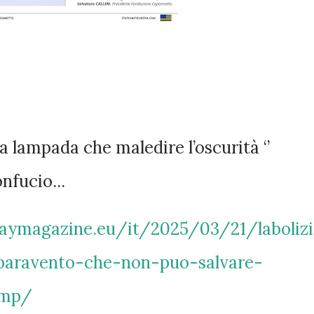
 lampada che maledire l’oscurità ‘’
nfucio...
aymagazine.eu/it/2025/03/21/laboliz
-paravento-che-non-puo-salvare-
ump/