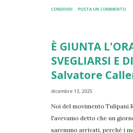
pensiamo ai dazi imposti da 
CONDIVIDI
POSTA UN COMMENTO
adeguata. Altrettanto si può dir
spesa militare, alla transizio
e delle politiche di innovazio
È GIUNTA L'ORA
e delle dipendenze, alla denat
SVEGLIARSI E D
reddito, di genere, generaziona
Salvatore Calle
le sfide più drammatiche l’Un
sfaldando. Da più parti si pr
dicembre 13, 2025
ben documentato di Draghi. Lo
Noi del movimento Tulipani Ro
diversi interventi di Romano Pr
l'avevamo detto che un giorno
sinceramente europeisti. Ma a
saremmo arrivati, perché i mo