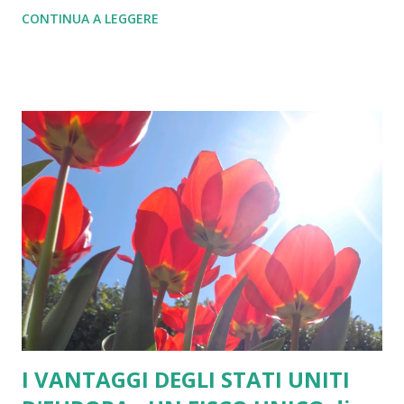
Europea, e prima di lei alla CECA, dobbiamo moltissimo... In
CONTINUA A LEGGERE
primis la Pace (premio Nobel 2012), ma l'Unione Europea
oggi scricchiola ed appare agli occhi dei cittadini europei
lenta e rigida nell'agire. Attenta ai problemi economici ed al
rigore ed al contempo prigioniera di un eccesso di
burocrazia oltre che poco sensibile sia ai diritti sociali che
ad una necessaria visione della sicurezza in tempi di mafia,
terrorismo e di criminalità di strada. Una Unione Europea il
cui peccato originale è stato quello di scegliere un modello
confederale invece che un modello federale. Eppure agli
albori il modello proposto dal gruppo di Ventotene, da
Churchill e da Schuman era proprio il modello federa...
I VANTAGGI DEGLI STATI UNITI