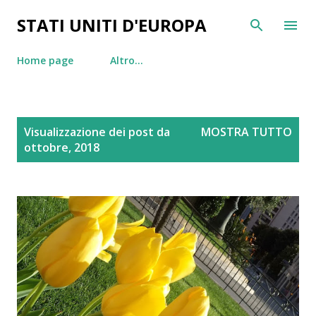
Passa ai contenuti principali
STATI UNITI D'EUROPA
Home page
Altro…
P
Visualizzazione dei post da
MOSTRA TUTTO
o
ottobre, 2018
s
t