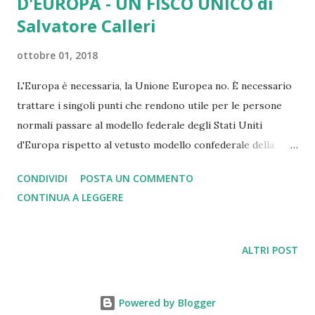
D'EUROPA - UN FISCO UNICO di
Salvatore Calleri
ottobre 01, 2018
L'Europa è necessaria, la Unione Europea no. È necessario
trattare i singoli punti che rendono utile per le persone
normali passare al modello federale degli Stati Uniti
d'Europa rispetto al vetusto modello confederale della
Unione Europea. Sia chiaro comunque che all'Unione
CONDIVIDI
POSTA UN COMMENTO
Europea, e prima di lei alla CECA, dobbiamo moltissimo... In
CONTINUA A LEGGERE
primis la Pace (premio Nobel 2012), ma l'Unione Europea
oggi scricchiola ed appare agli occhi dei cittadini europei
lenta e rigida nell'agire. Attenta ai problemi economici ed al
ALTRI POST
rigore ed al contempo prigioniera di un eccesso di
burocrazia oltre che poco sensibile sia ai diritti sociali che
ad una necessaria visione della sicurezza in tempi di mafia,
Powered by Blogger