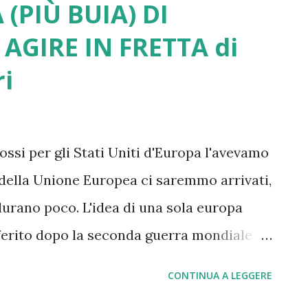
 (PIÙ BUIA) DI
 AGIRE IN FRETTA di
ri
ssi per gli Stati Uniti d'Europa l'avevamo
i della Unione Europea ci saremmo arrivati,
durano poco. L'idea di una sola europa
 ferito dopo la seconda guerra mondiale
ti grazie a Churchill che comprese, a
CONTINUA A LEGGERE
rischio. Oggi come allora siamo nell'ora