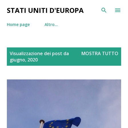
Passa ai contenuti principali
STATI UNITI D'EUROPA
Home page
Altro…
P
Visualizzazione dei post da
MOSTRA TUTTO
o
giugno, 2020
s
t