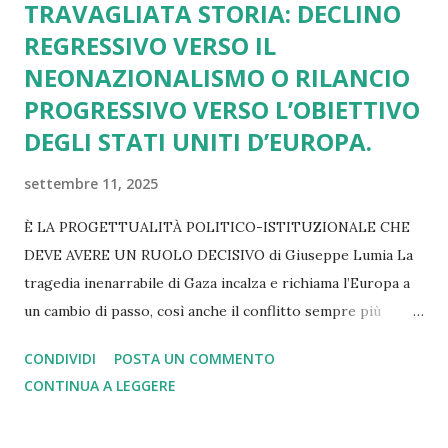
TRAVAGLIATA STORIA: DECLINO
REGRESSIVO VERSO IL
NEONAZIONALISMO O RILANCIO
PROGRESSIVO VERSO L’OBIETTIVO
DEGLI STATI UNITI D’EUROPA.
settembre 11, 2025
È LA PROGETTUALITÀ POLITICO-ISTITUZIONALE CHE
DEVE AVERE UN RUOLO DECISIVO di Giuseppe Lumia La
tragedia inenarrabile di Gaza incalza e richiama l’Europa a
un cambio di passo, così anche il conflitto sempre più
lacerante in Ucraina. Lo stesso rilievo vale se pensiamo ai
CONDIVIDI
POSTA UN COMMENTO
dazi imposti da Trump e subiti senza una reazione
CONTINUA A LEGGERE
adeguata. Altrettanto si può dire di tutti i nodi irrisolti
legati alla spesa militare, alla transizione green, alla