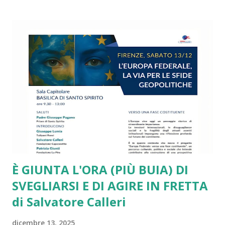
gestione dell’immigrazione e delle politiche di innovazione
tecnologica, alla diffusione delle mafie e delle dipendenze,
alla denatalità in picchiata e alle disuguaglianze di reddito,
di genere, generazionali e territoriali fuori controllo. Su
tutte le sfide più drammatiche l’Unione Europea arranca e
si va via via sfaldando. Da più parti si presentano report
molto critici, come quello ben documentato di Draghi. Lo
stesso piglio critico lo ritroviamo in diversi interventi di
Romano Prodi e di altri leader e intellettuali sinceramente
europeisti. Ma a ben ve...
È GIUNTA L'ORA (PIÙ BUIA) DI
SVEGLIARSI E DI AGIRE IN FRETTA
di Salvatore Calleri
dicembre 13, 2025