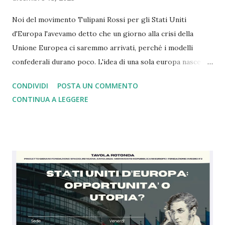
Noi del movimento Tulipani Rossi per gli Stati Uniti
d'Europa l'avevamo detto che un giorno alla crisi della
Unione Europea ci saremmo arrivati, perché i modelli
confederali durano poco. L'idea di una sola europa nasce
con il mondo a pezzi e ferito dopo la seconda guerra
CONDIVIDI
POSTA UN COMMENTO
mondiale dove i nazisti vennero sconfitti grazie a Churchill
CONTINUA A LEGGERE
che comprese, a differenza di Chamberlain, il rischio. Oggi
come allora siamo nell'ora più buia. Con gli alleati di un
tempo che in base alle dichiarazioni di oggi si sono stancati
di noi europei e della Nato tant'è che ce la vogliono
lasciare. Ebbene siamo arrivati al punto che dopo 4 anni di
guerra in Ucraina gli Usa e la Russia sono de facto uniti
contro il modello di Unione Europea in una logica, a mio
modesto parere, di imperi in crisi. Ebbene se da un lato
questa cosa mi amareggia, essendo io da sempre grato agli