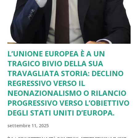
L’UNIONE EUROPEA È A UN
TRAGICO BIVIO DELLA SUA
TRAVAGLIATA STORIA: DECLINO
REGRESSIVO VERSO IL
NEONAZIONALISMO O RILANCIO
PROGRESSIVO VERSO L’OBIETTIVO
DEGLI STATI UNITI D’EUROPA.
settembre 11, 2025