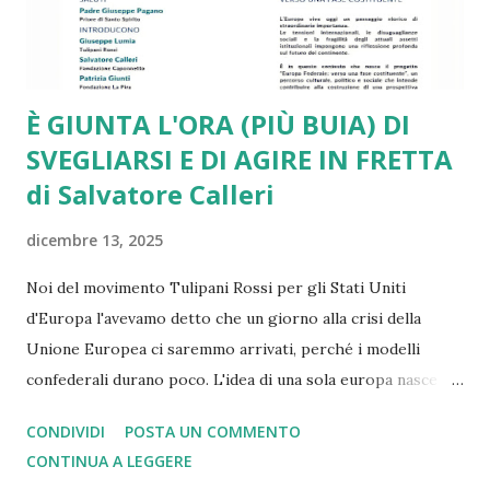
Romano Prodi e di altri leader e intellettuali sinceramente
europeisti. Ma a ben ve...
È GIUNTA L'ORA (PIÙ BUIA) DI
SVEGLIARSI E DI AGIRE IN FRETTA
di Salvatore Calleri
dicembre 13, 2025
Noi del movimento Tulipani Rossi per gli Stati Uniti
d'Europa l'avevamo detto che un giorno alla crisi della
Unione Europea ci saremmo arrivati, perché i modelli
confederali durano poco. L'idea di una sola europa nasce
con il mondo a pezzi e ferito dopo la seconda guerra
CONDIVIDI
POSTA UN COMMENTO
mondiale dove i nazisti vennero sconfitti grazie a Churchill
CONTINUA A LEGGERE
che comprese, a differenza di Chamberlain, il rischio. Oggi