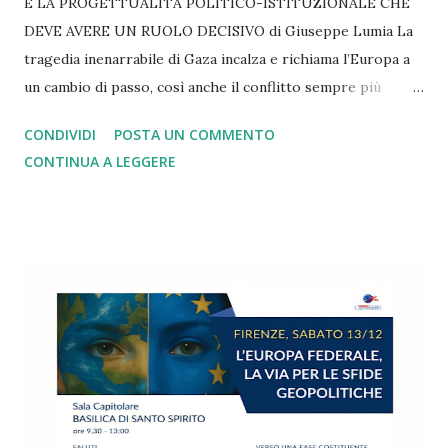
È LA PROGETTUALITÀ POLITICO-ISTITUZIONALE CHE
DEVE AVERE UN RUOLO DECISIVO di Giuseppe Lumia La
tragedia inenarrabile di Gaza incalza e richiama l’Europa a
un cambio di passo, così anche il conflitto sempre più
lacerante in Ucraina. Lo stesso rilievo vale se pensiamo ai
CONDIVIDI
POSTA UN COMMENTO
dazi imposti da Trump e subiti senza una reazione
CONTINUA A LEGGERE
adeguata. Altrettanto si può dire di tutti i nodi irrisolti
legati alla spesa militare, alla transizione green, alla
gestione dell’immigrazione e delle politiche di innovazione
tecnologica, alla diffusione delle mafie e delle dipendenze,
alla denatalità in picchiata e alle disuguaglianze di reddito,
di genere, generazionali e territoriali fuori controllo. Su
tutte le sfide più drammatiche l’Unione Europea arranca e
si va via via sfaldando. Da più parti si presentano report
molto critici, come quello ben documentato di Draghi. Lo
stesso piglio critico lo ritroviamo in diversi interventi di