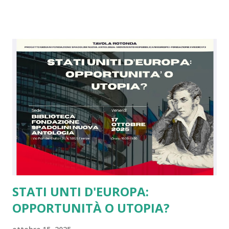
come allora siamo nell'ora più buia. Con gli alleati di un
tempo che in base alle dichiarazioni di oggi si sono stancati
di noi europei e della Nato tant'è che ce la vogliono
lasciare. Ebbene siamo arrivati al punto che dopo 4 anni di
guerra in Ucraina gli Usa e la Russia sono de facto uniti
contro il modello di Unione Europea in una logica, a mio
modesto parere, di imperi in crisi. Ebbene se da un lato
questa cosa mi amareggia, essendo io da sempre grato agli
americani per il sostegno dato contro i nazisti e per il loro
concetto di libertà, dall'altro tale scelta ci rende...
STATI UNTI D'EUROPA:
OPPORTUNITÀ O UTOPIA?