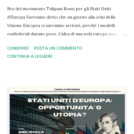
Noi del movimento Tulipani Rossi per gli Stati Uniti
d'Europa l'avevamo detto che un giorno alla crisi della
Unione Europea ci saremmo arrivati, perché i modelli
confederali durano poco. L'idea di una sola europa nasce
con il mondo a pezzi e ferito dopo la seconda guerra
CONDIVIDI
POSTA UN COMMENTO
mondiale dove i nazisti vennero sconfitti grazie a Churchill
CONTINUA A LEGGERE
che comprese, a differenza di Chamberlain, il rischio. Oggi
come allora siamo nell'ora più buia. Con gli alleati di un
tempo che in base alle dichiarazioni di oggi si sono stancati
di noi europei e della Nato tant'è che ce la vogliono
lasciare. Ebbene siamo arrivati al punto che dopo 4 anni di
guerra in Ucraina gli Usa e la Russia sono de facto uniti
contro il modello di Unione Europea in una logica, a mio
modesto parere, di imperi in crisi. Ebbene se da un lato
questa cosa mi amareggia, essendo io da sempre grato agli