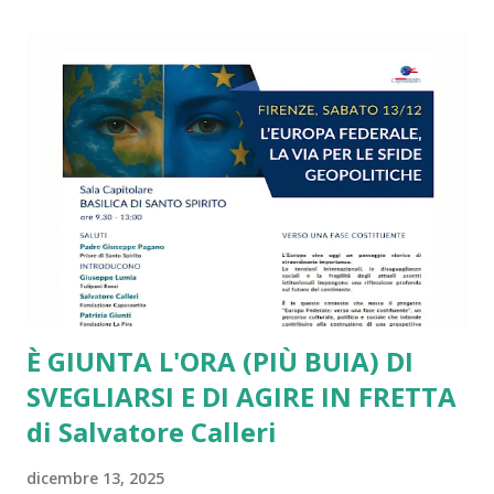
tecnologica, alla diffusione delle mafie e delle dipendenze,
alla denatalità in picchiata e alle disuguaglianze di reddito,
di genere, generazionali e territoriali fuori controllo. Su
tutte le sfide più drammatiche l’Unione Europea arranca e
si va via via sfaldando. Da più parti si presentano report
molto critici, come quello ben documentato di Draghi. Lo
stesso piglio critico lo ritroviamo in diversi interventi di
Romano Prodi e di altri leader e intellettuali sinceramente
europeisti. Ma a ben ve...
È GIUNTA L'ORA (PIÙ BUIA) DI
SVEGLIARSI E DI AGIRE IN FRETTA
di Salvatore Calleri
dicembre 13, 2025