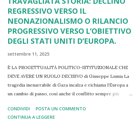
TRAVAGLIATA STORIA: DECLINO
REGRESSIVO VERSO IL
NEONAZIONALISMO O RILANCIO
PROGRESSIVO VERSO L’OBIETTIVO
DEGLI STATI UNITI D’EUROPA.
settembre 11, 2025
È LA PROGETTUALITÀ POLITICO-ISTITUZIONALE CHE
DEVE AVERE UN RUOLO DECISIVO di Giuseppe Lumia La
tragedia inenarrabile di Gaza incalza e richiama l’Europa a
un cambio di passo, così anche il conflitto sempre più
lacerante in Ucraina. Lo stesso rilievo vale se pensiamo ai
CONDIVIDI
POSTA UN COMMENTO
dazi imposti da Trump e subiti senza una reazione
CONTINUA A LEGGERE
adeguata. Altrettanto si può dire di tutti i nodi irrisolti
legati alla spesa militare, alla transizione green, alla
gestione dell’immigrazione e delle politiche di innovazione