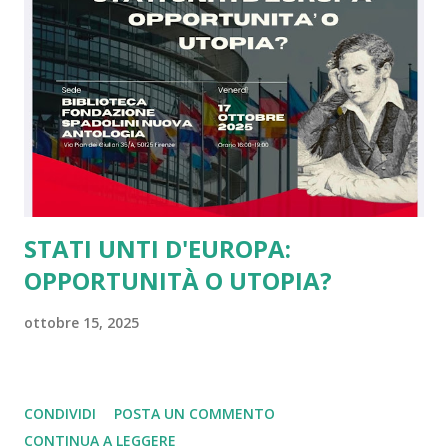
contro il modello di Unione Europea in una logica, a mio
modesto parere, di imperi in crisi. Ebbene se da un lato
questa cosa mi amareggia, essendo io da sempre grato agli
americani per il sostegno dato contro i nazisti e per il loro
concetto di libertà, dall'altro tale scelta ci rende...
STATI UNTI D'EUROPA:
OPPORTUNITÀ O UTOPIA?
ottobre 15, 2025
CONDIVIDI
POSTA UN COMMENTO
CONTINUA A LEGGERE