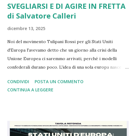
SVEGLIARSI E DI AGIRE IN FRETTA
di Salvatore Calleri
dicembre 13, 2025
Noi del movimento Tulipani Rossi per gli Stati Uniti
d'Europa l'avevamo detto che un giorno alla crisi della
Unione Europea ci saremmo arrivati, perché i modelli
confederali durano poco. L'idea di una sola europa nasce
con il mondo a pezzi e ferito dopo la seconda guerra
CONDIVIDI
POSTA UN COMMENTO
mondiale dove i nazisti vennero sconfitti grazie a Churchill
CONTINUA A LEGGERE
che comprese, a differenza di Chamberlain, il rischio. Oggi
come allora siamo nell'ora più buia. Con gli alleati di un
tempo che in base alle dichiarazioni di oggi si sono stancati
di noi europei e della Nato tant'è che ce la vogliono
lasciare. Ebbene siamo arrivati al punto che dopo 4 anni di
guerra in Ucraina gli Usa e la Russia sono de facto uniti