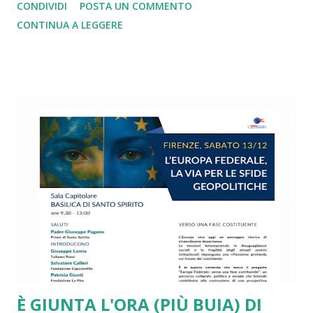
CONDIVIDI
POSTA UN COMMENTO
dazi imposti da Trump e subiti senza una reazione
CONTINUA A LEGGERE
adeguata. Altrettanto si può dire di tutti i nodi irrisolti
legati alla spesa militare, alla transizione green, alla
gestione dell’immigrazione e delle politiche di innovazione
tecnologica, alla diffusione delle mafie e delle dipendenze,
alla denatalità in picchiata e alle disuguaglianze di reddito,
di genere, generazionali e territoriali fuori controllo. Su
tutte le sfide più drammatiche l’Unione Europea arranca e
si va via via sfaldando. Da più parti si presentano report
molto critici, come quello ben documentato di Draghi. Lo
stesso piglio critico lo ritroviamo in diversi interventi di
Romano Prodi e di altri leader e intellettuali sinceramente
europeisti. Ma a ben ve...
È GIUNTA L'ORA (PIÙ BUIA) DI