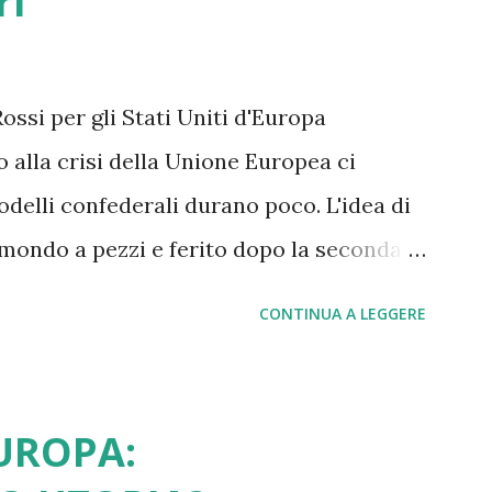
ri
ione Europea arranca e si va via via
esentano report molto critici, come quello
 stesso piglio critico lo ritroviamo in
ssi per gli Stati Uniti d'Europa
odi e di altri leader e intellettuali
 alla crisi della Unione Europea ci
 ben ve...
delli confederali durano poco. L'idea di
 mondo a pezzi e ferito dopo la seconda
i vennero sconfitti grazie a Churchill che
CONTINUA A LEGGERE
mberlain, il rischio. Oggi come allora
li alleati di un tempo che in base alle
stancati di noi europei e della Nato tant'è
EUROPA:
Ebbene siamo arrivati al punto che dopo 4