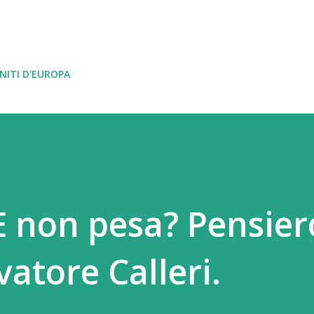
Passa ai contenuti principali
NITI D'EUROPA
E non pesa? Pensier
vatore Calleri.