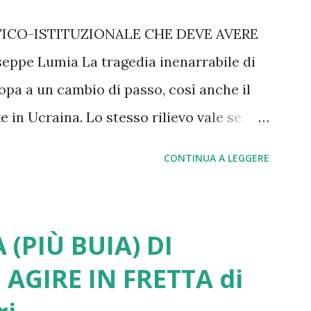
TICO-ISTITUZIONALE CHE DEVE AVERE
pe Lumia La tragedia inenarrabile di
opa a un cambio di passo, così anche il
 in Ucraina. Lo stesso rilievo vale se
Trump e subiti senza una reazione
CONTINUA A LEGGERE
e di tutti i nodi irrisolti legati alla
ne green, alla gestione dell’immigrazione
ne tecnologica, alla diffusione delle mafie
 (PIÙ BUIA) DI
alità in picchiata e alle disuguaglianze di
I AGIRE IN FRETTA di
li e territoriali fuori controllo. Su tutte