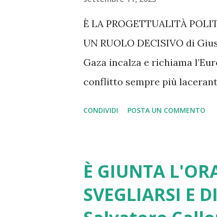
È LA PROGETTUALITÀ POLI
UN RUOLO DECISIVO di Giusep
Gaza incalza e richiama l’Eur
conflitto sempre più lacerante
pensiamo ai dazi imposti da 
CONDIVIDI
POSTA UN COMMENTO
adeguata. Altrettanto si può dir
spesa militare, alla transizio
e delle politiche di innovazio
È GIUNTA L'ORA
e delle dipendenze, alla denat
SVEGLIARSI E D
reddito, di genere, generaziona