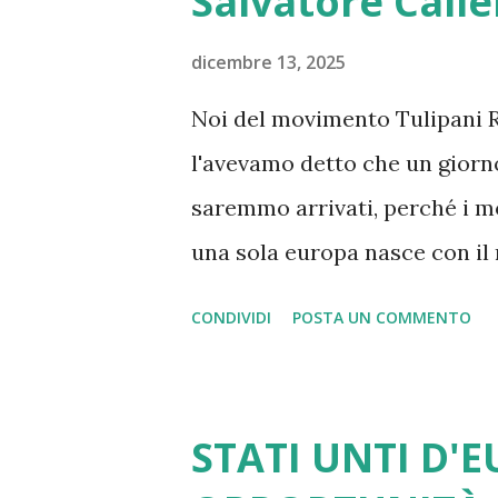
Salvatore Calle
le sfide più drammatiche l’Un
sfaldando. Da più parti si pr
dicembre 13, 2025
ben documentato di Draghi. Lo
Noi del movimento Tulipani Ro
diversi interventi di Romano Pr
l'avevamo detto che un giorno
sinceramente europeisti. Ma a
saremmo arrivati, perché i mo
una sola europa nasce con il
guerra mondiale dove i nazist
CONDIVIDI
POSTA UN COMMENTO
comprese, a differenza di Cha
siamo nell'ora più buia. Con g
dichiarazioni di oggi si sono 
STATI UNTI D'
che ce la vogliono lasciare. 