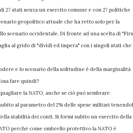
di 27 stati senza un esercito comune e con 27 politiche
cenario geopolitico attuale che ha retto solo per la
lo scenario occidentale. Di fronte ad una scelta di "Firs
lia al grido di "dividi ed impera" con i singoli stati che
dere e lo scenario della solitudine è della marginalità
Cosa fare quindi?
quagliare la NATO, anche se ciò può sembrare
 subito al parametro del 2% delle spese militari tenendo
lla stabilità dei conti. Si formi subito un esercito della
NATO perché come ombrello protettivo la NATO è