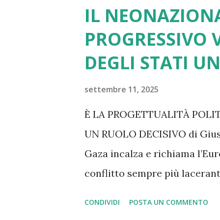
IL NEONAZION
PROGRESSIVO V
DEGLI STATI UN
settembre 11, 2025
È LA PROGETTUALITÀ POLI
UN RUOLO DECISIVO di Giusep
Gaza incalza e richiama l’Eur
conflitto sempre più lacerante
pensiamo ai dazi imposti da 
CONDIVIDI
POSTA UN COMMENTO
adeguata. Altrettanto si può dir