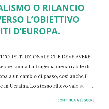
ALISMO O RILANCIO
ERSO L’OBIETTIVO
ITI D’EUROPA.
TICO-ISTITUZIONALE CHE DEVE AVERE
pe Lumia La tragedia inenarrabile di
opa a un cambio di passo, così anche il
 in Ucraina. Lo stesso rilievo vale se
Trump e subiti senza una reazione
CONTINUA A LEGGERE
e di tutti i nodi irrisolti legati alla