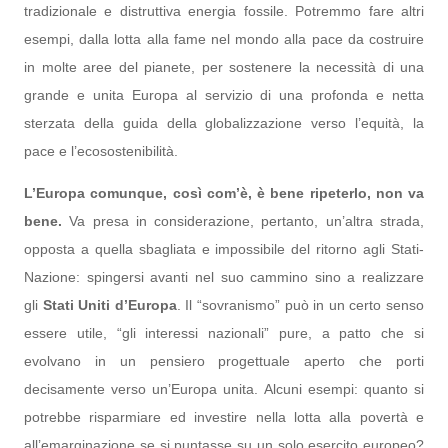
tradizionale e distruttiva energia fossile. Potremmo fare altri
esempi, dalla lotta alla fame nel mondo alla pace da costruire
in molte aree del pianete, per sostenere la necessità di una
grande e unita Europa al servizio di una profonda e netta
sterzata della guida della globalizzazione verso l’equità, la
pace e l’ecosostenibilità.
L’Europa comunque, così com’è, è bene ripeterlo, non va
bene.
Va presa in considerazione, pertanto, un’altra strada,
opposta a quella sbagliata e impossibile del ritorno agli Stati-
Nazione: spingersi avanti nel suo cammino sino a realizzare
gli
Stati Uniti d’Europa
. Il “sovranismo” può in un certo senso
essere utile, “gli interessi nazionali” pure, a patto che si
evolvano in un pensiero progettuale aperto che porti
decisamente verso un’Europa unita. Alcuni esempi: quanto si
potrebbe risparmiare ed investire nella lotta alla povertà e
all’emarginazione se si puntasse su un solo esercito europeo?