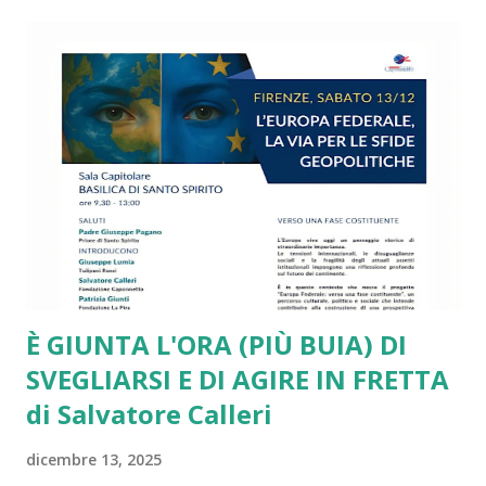
tecnologica, alla diffusione delle mafie e delle dipendenze,
alla denatalità in picchiata e alle disuguaglianze di reddito,
di genere, generazionali e territoriali fuori controllo. Su
tutte le sfide più drammatiche l’Unione Europea arranca e
si va via via sfaldando. Da più parti si presentano report
molto critici, come quello ben documentato di Draghi. Lo
stesso piglio critico lo ritroviamo in diversi interventi di
Romano Prodi e di altri leader e intellettuali sinceramente
europeisti. Ma a ben ve...
È GIUNTA L'ORA (PIÙ BUIA) DI
SVEGLIARSI E DI AGIRE IN FRETTA
di Salvatore Calleri
dicembre 13, 2025