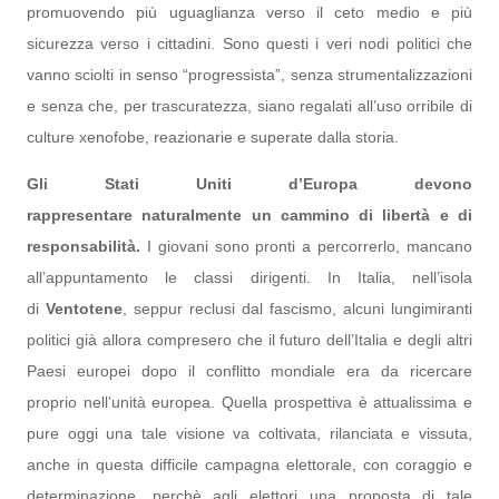
promuovendo più uguaglianza verso il ceto medio e più
sicurezza verso i cittadini. Sono questi i veri nodi politici che
vanno sciolti in senso “progressista”, senza strumentalizzazioni
e senza che, per trascuratezza, siano regalati all’uso orribile di
culture xenofobe, reazionarie e superate dalla storia.
Gli Stati Uniti d’Europa devono
rappresentare naturalmente un cammino di libertà e di
responsabilità.
I giovani sono pronti a percorrerlo, mancano
all’appuntamento le classi dirigenti. In Italia, nell’isola
di
Ventotene
, seppur reclusi dal fascismo, alcuni lungimiranti
politici già allora compresero che il futuro dell’Italia e degli altri
Paesi europei dopo il conflitto mondiale era da ricercare
proprio nell’unità europea. Quella prospettiva è attualissima e
pure oggi una tale visione va coltivata, rilanciata e vissuta,
anche in questa difficile campagna elettorale, con coraggio e
determinazione, perchè agli elettori una proposta di tale