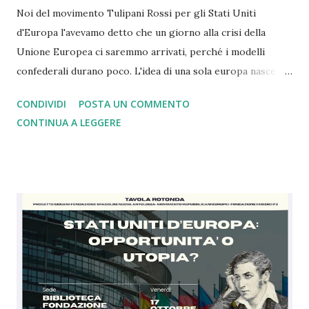
Noi del movimento Tulipani Rossi per gli Stati Uniti
d'Europa l'avevamo detto che un giorno alla crisi della
Unione Europea ci saremmo arrivati, perché i modelli
confederali durano poco. L'idea di una sola europa nasce
con il mondo a pezzi e ferito dopo la seconda guerra
CONDIVIDI
POSTA UN COMMENTO
mondiale dove i nazisti vennero sconfitti grazie a Churchill
CONTINUA A LEGGERE
che comprese, a differenza di Chamberlain, il rischio. Oggi
come allora siamo nell'ora più buia. Con gli alleati di un
tempo che in base alle dichiarazioni di oggi si sono stancati
di noi europei e della Nato tant'è che ce la vogliono
lasciare. Ebbene siamo arrivati al punto che dopo 4 anni di
guerra in Ucraina gli Usa e la Russia sono de facto uniti
contro il modello di Unione Europea in una logica, a mio
modesto parere, di imperi in crisi. Ebbene se da un lato
questa cosa mi amareggia, essendo io da sempre grato agli
americani per il sostegno dato contro i nazisti e per il loro