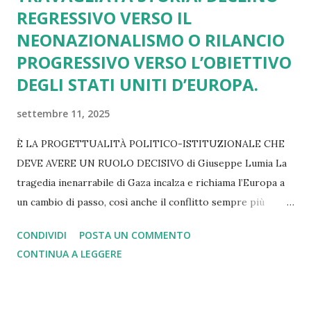
REGRESSIVO VERSO IL
NEONAZIONALISMO O RILANCIO
PROGRESSIVO VERSO L’OBIETTIVO
DEGLI STATI UNITI D’EUROPA.
settembre 11, 2025
È LA PROGETTUALITÀ POLITICO-ISTITUZIONALE CHE
DEVE AVERE UN RUOLO DECISIVO di Giuseppe Lumia La
tragedia inenarrabile di Gaza incalza e richiama l’Europa a
un cambio di passo, così anche il conflitto sempre più
lacerante in Ucraina. Lo stesso rilievo vale se pensiamo ai
CONDIVIDI
POSTA UN COMMENTO
dazi imposti da Trump e subiti senza una reazione
CONTINUA A LEGGERE
adeguata. Altrettanto si può dire di tutti i nodi irrisolti
legati alla spesa militare, alla transizione green, alla
gestione dell’immigrazione e delle politiche di innovazione