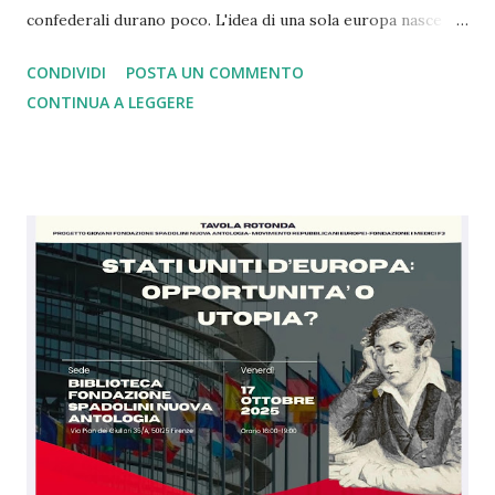
confederali durano poco. L'idea di una sola europa nasce
con il mondo a pezzi e ferito dopo la seconda guerra
CONDIVIDI
POSTA UN COMMENTO
mondiale dove i nazisti vennero sconfitti grazie a Churchill
CONTINUA A LEGGERE
che comprese, a differenza di Chamberlain, il rischio. Oggi
come allora siamo nell'ora più buia. Con gli alleati di un
tempo che in base alle dichiarazioni di oggi si sono stancati
di noi europei e della Nato tant'è che ce la vogliono
lasciare. Ebbene siamo arrivati al punto che dopo 4 anni di
guerra in Ucraina gli Usa e la Russia sono de facto uniti
contro il modello di Unione Europea in una logica, a mio
modesto parere, di imperi in crisi. Ebbene se da un lato
questa cosa mi amareggia, essendo io da sempre grato agli
americani per il sostegno dato contro i nazisti e per il loro
concetto di libertà, dall'altro tale scelta ci rende...