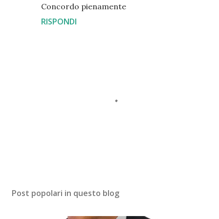
Concordo pienamente
RISPONDI
P
o
s
Post popolari in questo blog
t
a