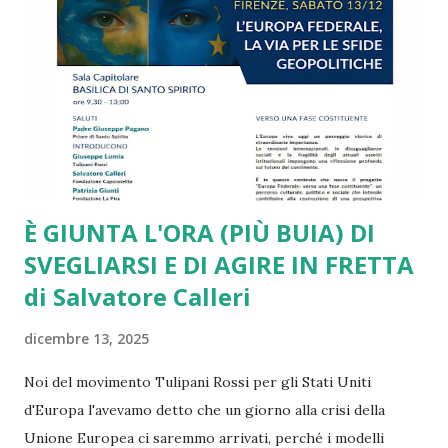
tutte le sfide più drammatiche l’Unione Europea arranca e
si va via via sfaldando. Da più parti si presentano report
molto critici, come quello ben documentato di Draghi. Lo
stesso piglio critico lo ritroviamo in diversi interventi di
Romano Prodi e di altri leader e intellettuali sinceramente
europeisti. Ma a ben ve...
È GIUNTA L'ORA (PIÙ BUIA) DI
SVEGLIARSI E DI AGIRE IN FRETTA
di Salvatore Calleri
dicembre 13, 2025
Noi del movimento Tulipani Rossi per gli Stati Uniti
d'Europa l'avevamo detto che un giorno alla crisi della
Unione Europea ci saremmo arrivati, perché i modelli