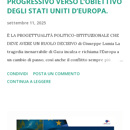
PROGRESSIVO VERSO L’OBIETTIVO
DEGLI STATI UNITI D’EUROPA.
settembre 11, 2025
È LA PROGETTUALITÀ POLITICO-ISTITUZIONALE CHE
DEVE AVERE UN RUOLO DECISIVO di Giuseppe Lumia La
tragedia inenarrabile di Gaza incalza e richiama l’Europa a
un cambio di passo, così anche il conflitto sempre più
lacerante in Ucraina. Lo stesso rilievo vale se pensiamo ai
CONDIVIDI
POSTA UN COMMENTO
dazi imposti da Trump e subiti senza una reazione
CONTINUA A LEGGERE
adeguata. Altrettanto si può dire di tutti i nodi irrisolti
legati alla spesa militare, alla transizione green, alla
gestione dell’immigrazione e delle politiche di innovazione
tecnologica, alla diffusione delle mafie e delle dipendenze,
alla denatalità in picchiata e alle disuguaglianze di reddito,
di genere, generazionali e territoriali fuori controllo. Su