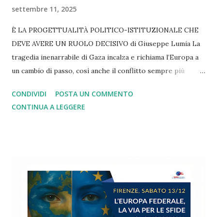
settembre 11, 2025
È LA PROGETTUALITÀ POLITICO-ISTITUZIONALE CHE
DEVE AVERE UN RUOLO DECISIVO di Giuseppe Lumia La
tragedia inenarrabile di Gaza incalza e richiama l’Europa a
un cambio di passo, così anche il conflitto sempre più
lacerante in Ucraina. Lo stesso rilievo vale se pensiamo ai
CONDIVIDI
POSTA UN COMMENTO
dazi imposti da Trump e subiti senza una reazione
CONTINUA A LEGGERE
adeguata. Altrettanto si può dire di tutti i nodi irrisolti
legati alla spesa militare, alla transizione green, alla
gestione dell’immigrazione e delle politiche di innovazione
tecnologica, alla diffusione delle mafie e delle dipendenze,
alla denatalità in picchiata e alle disuguaglianze di reddito,
di genere, generazionali e territoriali fuori controllo. Su
tutte le sfide più drammatiche l’Unione Europea arranca e
si va via via sfaldando. Da più parti si presentano report