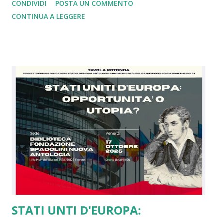
CONDIVIDI
POSTA UN COMMENTO
mondiale dove i nazisti vennero sconfitti grazie a Churchill
CONTINUA A LEGGERE
che comprese, a differenza di Chamberlain, il rischio. Oggi
come allora siamo nell'ora più buia. Con gli alleati di un
tempo che in base alle dichiarazioni di oggi si sono stancati
di noi europei e della Nato tant'è che ce la vogliono
lasciare. Ebbene siamo arrivati al punto che dopo 4 anni di
guerra in Ucraina gli Usa e la Russia sono de facto uniti
contro il modello di Unione Europea in una logica, a mio
modesto parere, di imperi in crisi. Ebbene se da un lato
questa cosa mi amareggia, essendo io da sempre grato agli
americani per il sostegno dato contro i nazisti e per il loro
concetto di libertà, dall'altro tale scelta ci rende...
STATI UNTI D'EUROPA: