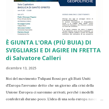
molto critici, come quello ben documentato di Draghi. Lo
stesso piglio critico lo ritroviamo in diversi interventi di
Romano Prodi e di altri leader e intellettuali sinceramente
europeisti. Ma a ben ve...
È GIUNTA L'ORA (PIÙ BUIA) DI
SVEGLIARSI E DI AGIRE IN FRETTA
di Salvatore Calleri
dicembre 13, 2025
Noi del movimento Tulipani Rossi per gli Stati Uniti
d'Europa l'avevamo detto che un giorno alla crisi della
Unione Europea ci saremmo arrivati, perché i modelli
confederali durano poco. L'idea di una sola europa nasce
con il mondo a pezzi e ferito dopo la seconda guerra