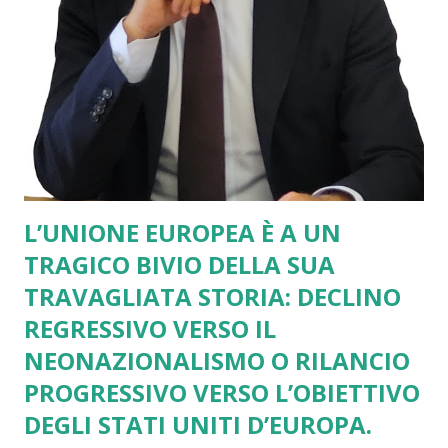
L’UNIONE EUROPEA È A UN
TRAGICO BIVIO DELLA SUA
TRAVAGLIATA STORIA: DECLINO
REGRESSIVO VERSO IL
NEONAZIONALISMO O RILANCIO
PROGRESSIVO VERSO L’OBIETTIVO
DEGLI STATI UNITI D’EUROPA.