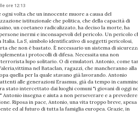
le ore 12:13
e ogni volta che un innocente muore a causa del
izzazione istituzionale che politica, che della capacità di
sino, un coetaneo radicalizzato, ha deciso la morte, ha
i persone inermi e inconsapevoli del pericolo. Un pericolo c
 Italia. La S, simbolo identificativo di soggetti pericolosi,
 erta che non è bastato. È necessario un sistema di sicurezz
mplementa i protocolli di difesa. Necessita una non
 terrorista lupo solitario. O di emulatori. Antonio, come ta
aleria,vittima nel Bataclan, ragazzi, che mancheranno alla
opa quella per la quale stavano già lavorando. Antonio
ttenti alle generazioni Erasmus, già da tempo in cammin
ra stato intercettato dai luoghi comuni "i giovani di oggi n
ca" Antonio insegna e aiuta a non perseverare e a prevedere
ione. Riposa in pace, Antonio, una vita troppo breve, spesa
sente ed al futuro di tutta la famiglia europea. Grazie, in