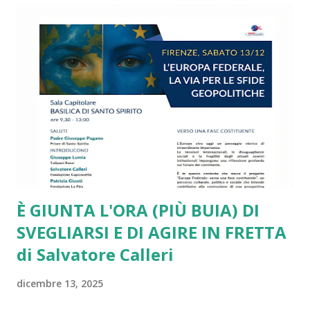
alla denatalità in picchiata e alle disuguaglianze di reddito,
di genere, generazionali e territoriali fuori controllo. Su
tutte le sfide più drammatiche l’Unione Europea arranca e
si va via via sfaldando. Da più parti si presentano report
molto critici, come quello ben documentato di Draghi. Lo
stesso piglio critico lo ritroviamo in diversi interventi di
Romano Prodi e di altri leader e intellettuali sinceramente
europeisti. Ma a ben ve...
È GIUNTA L'ORA (PIÙ BUIA) DI
SVEGLIARSI E DI AGIRE IN FRETTA
di Salvatore Calleri
dicembre 13, 2025