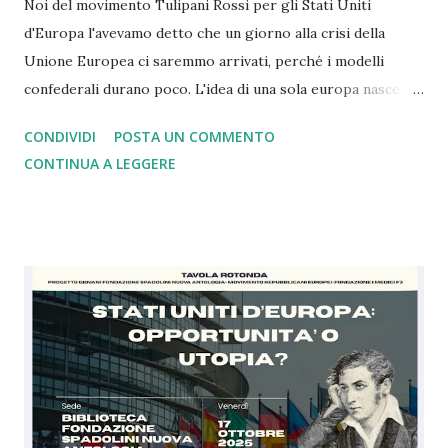
Noi del movimento Tulipani Rossi per gli Stati Uniti
d'Europa l'avevamo detto che un giorno alla crisi della
Unione Europea ci saremmo arrivati, perché i modelli
confederali durano poco. L'idea di una sola europa nasce
con il mondo a pezzi e ferito dopo la seconda guerra
CONDIVIDI
POSTA UN COMMENTO
mondiale dove i nazisti vennero sconfitti grazie a Churchill
CONTINUA A LEGGERE
che comprese, a differenza di Chamberlain, il rischio. Oggi
come allora siamo nell'ora più buia. Con gli alleati di un
tempo che in base alle dichiarazioni di oggi si sono stancati
di noi europei e della Nato tant'è che ce la vogliono
lasciare. Ebbene siamo arrivati al punto che dopo 4 anni di
guerra in Ucraina gli Usa e la Russia sono de facto uniti
contro il modello di Unione Europea in una logica, a mio
modesto parere, di imperi in crisi. Ebbene se da un lato
questa cosa mi amareggia, essendo io da sempre grato agli
americani per il sostegno dato contro i nazisti e per il loro