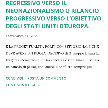
REGRESSIVO VERSO IL
NEONAZIONALISMO O RILANCIO
PROGRESSIVO VERSO L’OBIETTIVO
DEGLI STATI UNITI D’EUROPA.
settembre 11, 2025
È LA PROGETTUALITÀ POLITICO-ISTITUZIONALE CHE
DEVE AVERE UN RUOLO DECISIVO di Giuseppe Lumia La
tragedia inenarrabile di Gaza incalza e richiama l’Europa a
un cambio di passo, così anche il conflitto sempre più
lacerante in Ucraina. Lo stesso rilievo vale se pensiamo ai
CONDIVIDI
POSTA UN COMMENTO
dazi imposti da Trump e subiti senza una reazione
CONTINUA A LEGGERE
adeguata. Altrettanto si può dire di tutti i nodi irrisolti
legati alla spesa militare, alla transizione green, alla
gestione dell’immigrazione e delle politiche di innovazione
tecnologica, alla diffusione delle mafie e delle dipendenze,