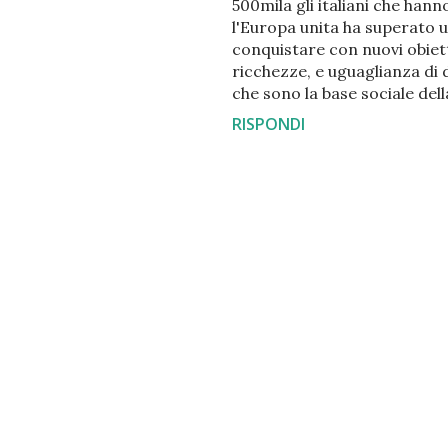
500mila gli italiani che hanno
l'Europa unita ha superato u
conquistare con nuovi obietti
ricchezze, e uguaglianza di d
che sono la base sociale del
RISPONDI
P