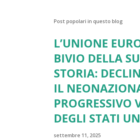
o
s
t
Post popolari in questo blog
a
u
n
L’UNIONE EURO
c
o
BIVIO DELLA S
m
m
STORIA: DECLI
e
n
IL NEONAZION
t
o
PROGRESSIVO V
DEGLI STATI UN
settembre 11, 2025