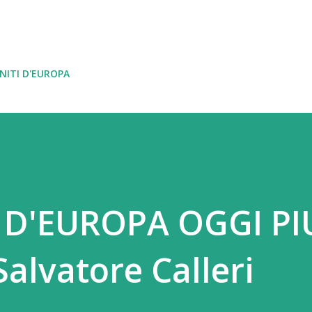
Passa ai contenuti principali
NITI D'EUROPA
I D'EUROPA OGGI PI
alvatore Calleri