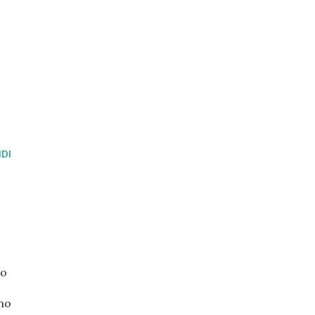
DI
no
ono