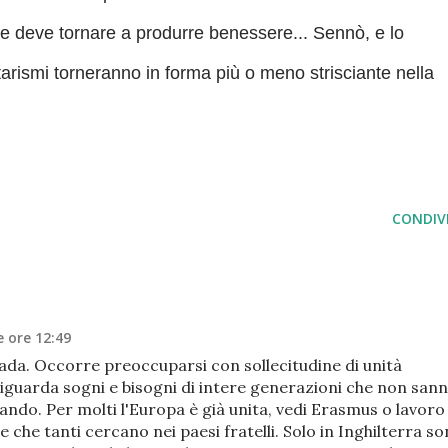
e deve tornare a produrre benessere... Sennò, e lo
alitarismi torneranno in forma più o meno strisciante nella
CONDIVI
 ore 12:49
rada. Occorre preoccuparsi con sollecitudine di unità
guarda sogni e bisogni di intere generazioni che non san
ndo. Per molti l'Europa è già unita, vedi Erasmus o lavoro
 che tanti cercano nei paesi fratelli. Solo in Inghilterra s